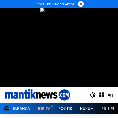
Langsung
×
Scroll Untuk Baca Artikel
ke
konten
BERANDA
BERITA
POLITIK
HUKUM
RILIS PER