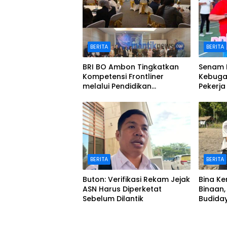
BERITA
BERITA
BRI BO Ambon Tingkatkan
Senam 
Kompetensi Frontliner
Kebugar
melalui Pendidikan
Pekerj
Performing CS dan Teller
BERITA
BERITA
Buton: Verifikasi Rekam Jejak
Bina K
ASN Harus Diperketat
Binaan,
Sebelum Dilantik
Budida