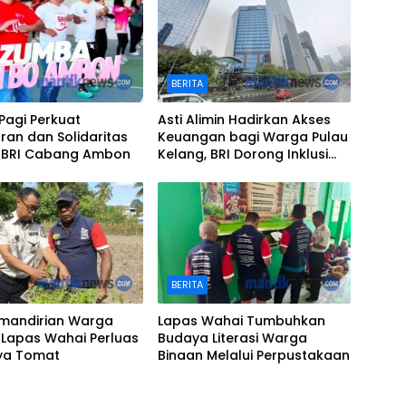
BERITA
Pagi Perkuat
Asti Alimin Hadirkan Akses
an dan Solidaritas
Keuangan bagi Warga Pulau
a BRI Cabang Ambon
Kelang, BRI Dorong Inklusi
hingga Wilayah Kepulauan
BERITA
emandirian Warga
Lapas Wahai Tumbuhkan
 Lapas Wahai Perluas
Budaya Literasi Warga
ya Tomat
Binaan Melalui Perpustakaan