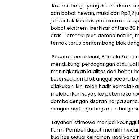
Kisaran harga yang ditawarkan sangat
dan bobot hewan, mulai dari Rp2,2 
juta untuk kualitas premium atau “sp
bobot ekstrem, berkisar antara 80 k
atas. Tersedia pula domba betina,
ternak terus berkembang biak deng
Secara operasional, Bamala Farm me
mendukung: perdagangan atau jual 
meningkatkan kualitas dan bobot h
ketersediaan bibit unggul secara b
dilakukan, kini telah hadir Bamala F
melebarkan sayap ke peternakan sapi.
domba dengan kisaran harga sama, ya
dengan berbagai tingkatan harga ses
Layanan istimewa menjadi keunggul
Farm. Pembeli dapat memilih hewan
kualitas sesuai keinginan. Bagi ya