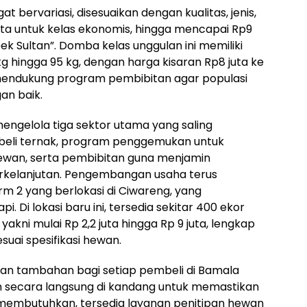
 bervariasi, disesuaikan dengan kualitas, jenis,
juta untuk kelas ekonomis, hingga mencapai Rp9
ek Sultan”. Domba kelas unggulan ini memiliki
g hingga 95 kg, dengan harga kisaran Rp8 juta ke
 mendukung program pembibitan agar populasi
an baik.
ngelola tiga sektor utama yang saling
beli ternak, program penggemukan untuk
ewan, serta pembibitan guna menjamin
erkelanjutan. Pengembangan usaha terus
arm 2 yang berlokasi di Ciwareng, yang
 Di lokasi baru ini, tersedia sekitar 400 ekor
kni mulai Rp 2,2 juta hingga Rp 9 juta, lengkap
uai spesifikasi hewan.
an tambahan bagi setiap pembeli di Bamala
 secara langsung di kandang untuk memastikan
ng membutuhkan, tersedia layanan penitipan hewan