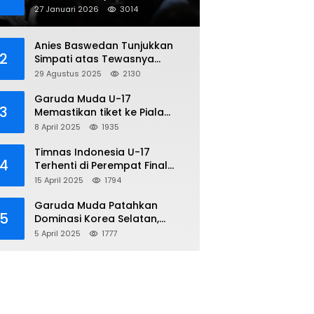
Penipuan Online
27 Januari 2026
3014
Anies Baswedan Tunjukkan
2
Simpati atas Tewasnya
Pengemudi Ojol dalam Aksi
29 Agustus 2025
2130
Demo
Garuda Muda U-17
3
Memastikan tiket ke Piala
Dunia Setelah Mencetak
8 April 2025
1935
Kemenangan Gemilang atas
Yaman 4-1 di Piala Asia 2025
Timnas Indonesia U-17
4
Terhenti di Perempat Final
Piala Asia 2025: Terkecoh
15 April 2025
1794
Korea Utara
Garuda Muda Patahkan
5
Dominasi Korea Selatan,
Dalam Laga Pembuka Piala
5 April 2025
1777
Asia 2025 U-17