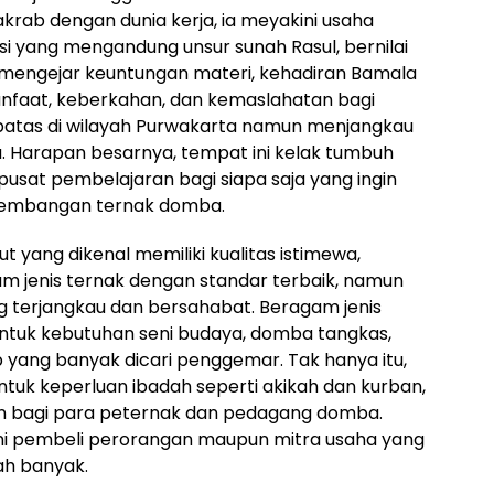
krab dengan dunia kerja, ia meyakini usaha
si yang mengandung unsur sunah Rasul, bernilai
r mengejar keuntungan materi, kehadiran Bamala
faat, keberkahan, dan kemaslahatan bagi
rbatas di wilayah Purwakarta namun menjangkau
a. Harapan besarnya, tempat ini kelak tumbuh
sat pembelajaran bagi siapa saja yang ingin
gembangan ternak domba.
 yang dikenal memiliki kualitas istimewa,
 jenis ternak dengan standar terbaik, namun
g terjangkau dan bersahabat. Beragam jenis
untuk kebutuhan seni budaya, domba tangkas,
yang banyak dicari penggemar. Tak hanya itu,
 untuk keperluan ibadah seperti akikah dan kurban,
 bagi para peternak dan pedagang domba.
ni pembeli perorangan maupun mitra usaha yang
h banyak.