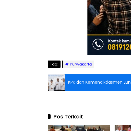
Tag:
Purwakarta
KPK dan Kemendikdasmen Luncu
Pos Terkait