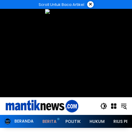
Langsung
×
Scroll Untuk Baca Artikel
ke
konten
BERANDA
BERITA
POLITIK
HUKUM
RILIS PER