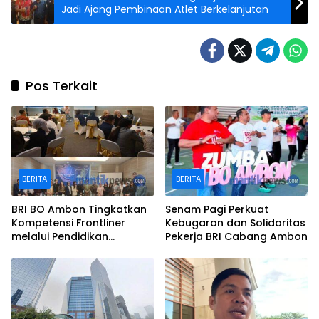
Jadi Ajang Pembinaan Atlet Berkelanjutan
Pos Terkait
BERITA
BERITA
BRI BO Ambon Tingkatkan
Senam Pagi Perkuat
Kompetensi Frontliner
Kebugaran dan Solidaritas
melalui Pendidikan
Pekerja BRI Cabang Ambon
Performing CS dan Teller