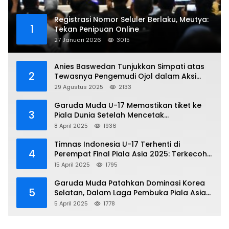
Registrasi Nomor Seluler Berlaku, Meutya:
1
Tekan Penipuan Online
27 Januari 2026
3015
Anies Baswedan Tunjukkan Simpati atas
2
Tewasnya Pengemudi Ojol dalam Aksi
Demo
29 Agustus 2025
2133
Garuda Muda U-17 Memastikan tiket ke
3
Piala Dunia Setelah Mencetak
Kemenangan Gemilang atas Yaman 4-1 di
8 April 2025
1936
Piala Asia 2025
Timnas Indonesia U-17 Terhenti di
4
Perempat Final Piala Asia 2025: Terkecoh
Korea Utara
15 April 2025
1795
Garuda Muda Patahkan Dominasi Korea
5
Selatan, Dalam Laga Pembuka Piala Asia
2025 U-17
5 April 2025
1778