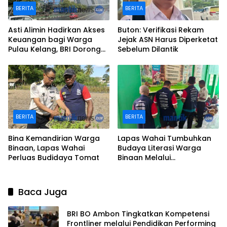
BERITA
BERITA
Asti Alimin Hadirkan Akses
Buton: Verifikasi Rekam
Keuangan bagi Warga
Jejak ASN Harus Diperketat
Pulau Kelang, BRI Dorong
Sebelum Dilantik
Inklusi hingga Wilayah
Kepulauan
BERITA
BERITA
Bina Kemandirian Warga
Lapas Wahai Tumbuhkan
Binaan, Lapas Wahai
Budaya Literasi Warga
Perluas Budidaya Tomat
Binaan Melalui
Perpustakaan
Baca Juga
BRI BO Ambon Tingkatkan Kompetensi
Frontliner melalui Pendidikan Performing