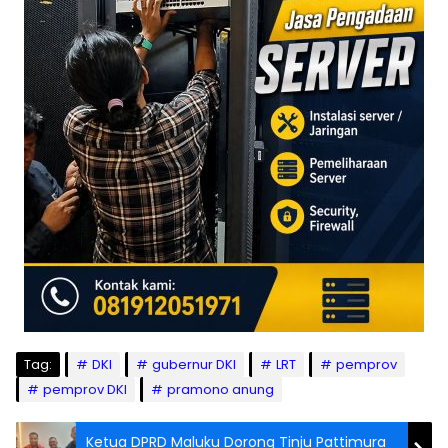
Tag:
DKI
gubernur DKI
LRT
pemprov
pemprov DKI
pramono anung
Ketua DPRD Maluku Dorong Tinju Pattimura