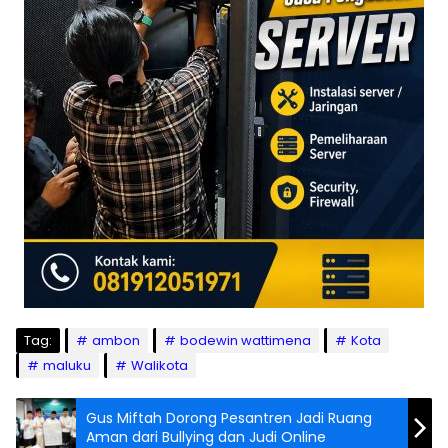
Tag:
ambon
bodewin wattimena
Kota
maluku
Walikota
Gus Miftah Dorong Pesantren Jadi Ruang
Aman dari Bullying dan Judi Online