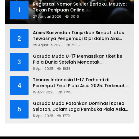
Registrasi Nomor Seluler Berlaku, Meutya:
1
Tekan Penipuan Online
27 Januari 2026
3016
Anies Baswedan Tunjukkan Simpati atas
2
Tewasnya Pengemudi Ojol dalam Aksi
Demo
29 Agustus 2025
2135
Garuda Muda U-17 Memastikan tiket ke
3
Piala Dunia Setelah Mencetak
Kemenangan Gemilang atas Yaman 4-1 di
8 April 2025
1938
Piala Asia 2025
Timnas Indonesia U-17 Terhenti di
4
Perempat Final Piala Asia 2025: Terkecoh
Korea Utara
15 April 2025
1795
Garuda Muda Patahkan Dominasi Korea
5
Selatan, Dalam Laga Pembuka Piala Asia
2025 U-17
5 April 2025
1779