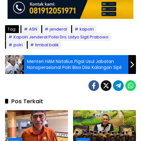
Tag:
ASN
jenderal
kapolri
Kapolri Jenderal Polisi Drs. Listyo Sigit Prabowo
polri
timbal balik
Menteri HAM Natalius Pigai Usul Jabatan
Nonoperasional Polri Bisa Diisi Kalangan Sipil
Pos Terkait