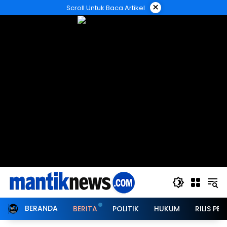
Langsung
×
Scroll Untuk Baca Artikel
ke
konten
BERANDA
BERITA
POLITIK
HUKUM
RILIS PER