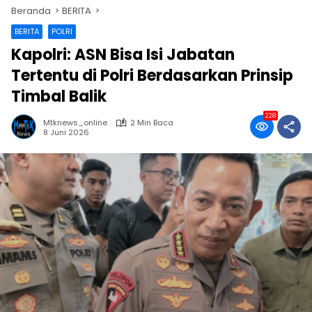
Beranda
BERITA
BERITA
POLRI
Kapolri: ASN Bisa Isi Jabatan
Tertentu di Polri Berdasarkan Prinsip
Timbal Balik
228
Mtknews_online
2 Min Baca
8 Juni 2026