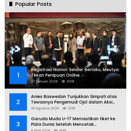
Popular Posts
Registrasi Nomor Seluler Berlaku, Meutya:
1
Tekan Penipuan Online
27 Januari 2026
3018
Anies Baswedan Tunjukkan Simpati atas
2
Tewasnya Pengemudi Ojol dalam Aksi
Demo
29 Agustus 2025
2138
Garuda Muda U-17 Memastikan tiket ke
3
Piala Dunia Setelah Mencetak
Kemenangan Gemilang atas Yaman 4-1 di
8 April 2025
1945