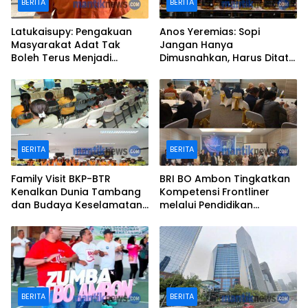
BERITA
BERITA
Latukaisupy: Pengakuan
Anos Yeremias: Sopi
Masyarakat Adat Tak
Jangan Hanya
Boleh Terus Menjadi
Dimusnahkan, Harus Ditata
Pekerjaan Rumah
Jadi Produk Legal
BERITA
BERITA
Family Visit BKP-BTR
BRI BO Ambon Tingkatkan
Kenalkan Dunia Tambang
Kompetensi Frontliner
dan Budaya Keselamatan
melalui Pendidikan
kepada Keluarga
Performing CS dan Teller
Karyawan
BERITA
BERITA