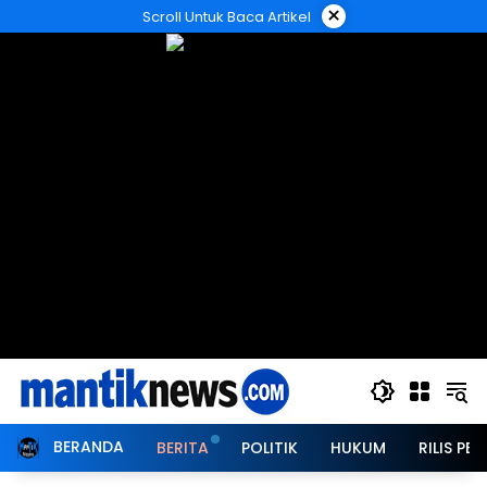
Langsung
×
Scroll Untuk Baca Artikel
ke
konten
BERANDA
BERITA
POLITIK
HUKUM
RILIS PER