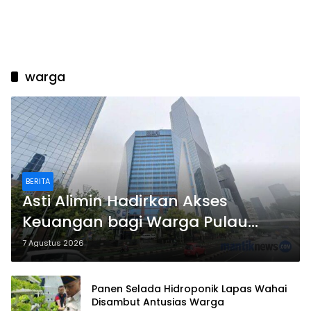
warga
BERITA
Asti Alimin Hadirkan Akses
Keuangan bagi Warga Pulau
Kelang, BRI Dorong Inklusi hingga
7 Agustus 2026
Wilayah Kepulauan
Panen Selada Hidroponik Lapas Wahai
Disambut Antusias Warga