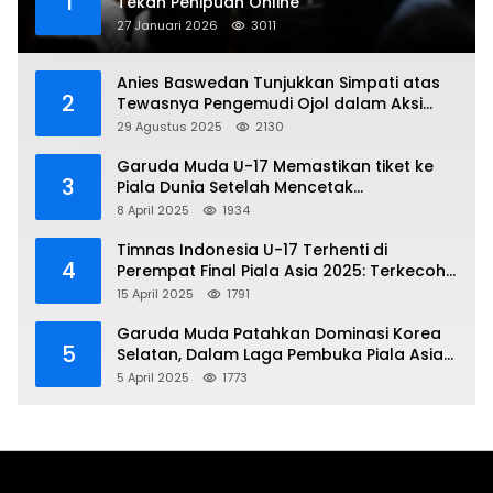
1
Tekan Penipuan Online
27 Januari 2026
3011
Anies Baswedan Tunjukkan Simpati atas
2
Tewasnya Pengemudi Ojol dalam Aksi
Demo
29 Agustus 2025
2130
Garuda Muda U-17 Memastikan tiket ke
3
Piala Dunia Setelah Mencetak
Kemenangan Gemilang atas Yaman 4-1 di
8 April 2025
1934
Piala Asia 2025
Timnas Indonesia U-17 Terhenti di
4
Perempat Final Piala Asia 2025: Terkecoh
Korea Utara
15 April 2025
1791
Garuda Muda Patahkan Dominasi Korea
5
Selatan, Dalam Laga Pembuka Piala Asia
2025 U-17
5 April 2025
1773