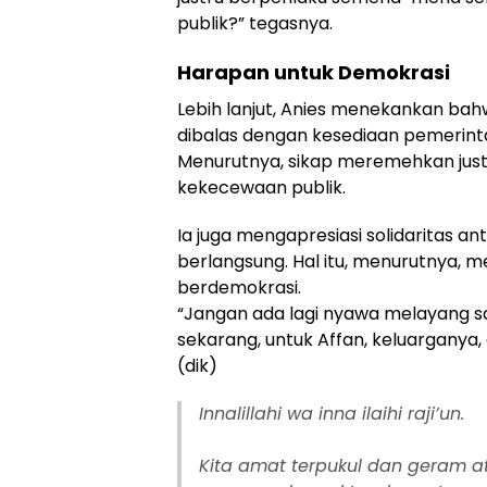
publik?” tegasnya.
Harapan untuk Demokrasi
Lebih lanjut, Anies menekankan bah
dibalas dengan kesediaan pemerint
Menurutnya, sikap meremehkan jus
kekecewaan publik.
Ia juga mengapresiasi solidaritas a
berlangsung. Hal itu, menurutnya,
berdemokrasi.
“Jangan ada lagi nyawa melayang sa
sekarang, untuk Affan, keluarganya,
(dik)
Innalillahi wa inna ilaihi raji’un.
Kita amat terpukul dan geram a