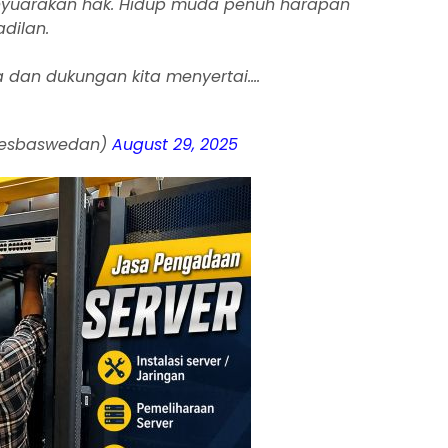
nyuarakan hak. Hidup muda penuh harapan
dilan.
 dan dukungan kita menyertai.…
iesbaswedan)
August 29, 2025