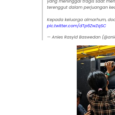
yang meninggal tragis saat me
terenggut dalam perjuangan kea
Kepada keluarga almarhum, doa
pic.twitter.com/dTp6ZwZqSC
— Anies Rasyid Baswedan (@an