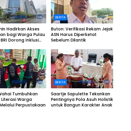
BERITA
imin Hadirkan Akses
Buton: Verifikasi Rekam Jejak
an bagi Warga Pulau
ASN Harus Diperketat
 BRI Dorong Inklusi
Sebelum Dilantik
 Wilayah Kepulauan
BERITA
Wahai Tumbuhkan
Saartje Sapulette Tekankan
Literasi Warga
Pentingnya Pola Asuh Holistik
Melalui Perpustakaan
untuk Bangun Karakter Anak