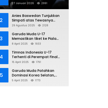
Penipuan Online
27 Januari 2026
2991
Anies Baswedan Tunjukkan
2
Simpati atas Tewasnya
Pengemudi Ojol dalam Aksi
29 Agustus 2025
2128
Demo
Garuda Muda U-17
3
Memastikan tiket ke Piala
Dunia Setelah Mencetak
8 April 2025
1933
Kemenangan Gemilang atas
Yaman 4-1 di Piala Asia 2025
Timnas Indonesia U-17
4
Terhenti di Perempat Final
Piala Asia 2025: Terkecoh
15 April 2025
1791
Korea Utara
Garuda Muda Patahkan
5
Dominasi Korea Selatan,
Dalam Laga Pembuka Piala
5 April 2025
1773
Asia 2025 U-17