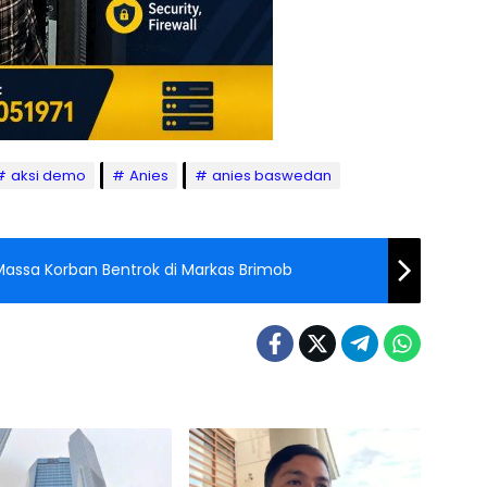
aksi demo
Anies
anies baswedan
 Massa Korban Bentrok di Markas Brimob