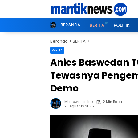
Langsung
ke
konten
BERANDA
BERITA
POLITIK
Beranda
BERITA
BERITA
Anies Baswedan T
Tewasnya Pengemu
Demo
Mtknews_online
2 Min Baca
29 Agustus 2025