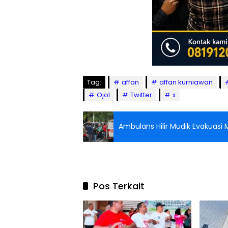
Tag:
affan
affan kurniawan
Ojol
Twitter
x
Ambulans Hilir Mudik Evakuasi
Pos Terkait