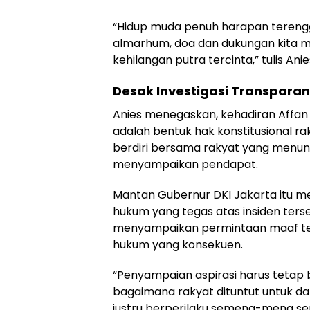
“Hidup muda penuh harapan terengg
almarhum, doa dan dukungan kita m
kehilangan putra tercinta,” tulis Anie
Desak Investigasi Transparan
Anies menegaskan, kehadiran Affan
adalah bentuk hak konstitusional rak
berdiri bersama rakyat yang menun
menyampaikan pendapat.
Mantan Gubernur DKI Jakarta itu me
hukum yang tegas atas insiden terse
menyampaikan permintaan maaf ter
hukum yang konsekuen.
“Penyampaian aspirasi harus tetap 
bagaimana rakyat dituntut untuk da
justru berperilaku semena-mena s