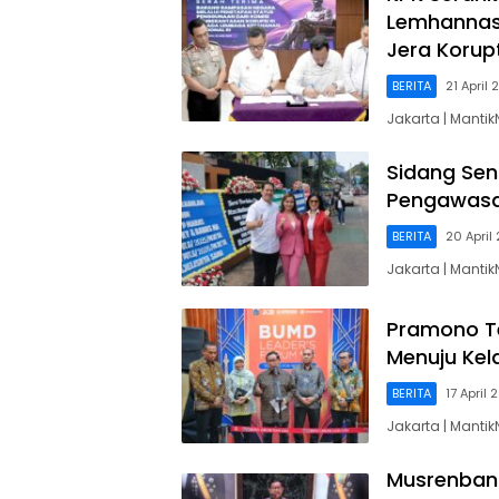
Lemhannas,
Jera Korup
BERITA
21 April
Jakarta | Manti
Sidang Sen
Pengawas
BERITA
20 April
Jakarta | Manti
Pramono Te
Menuju Kel
BERITA
17 April
Jakarta | Manti
Musrenban