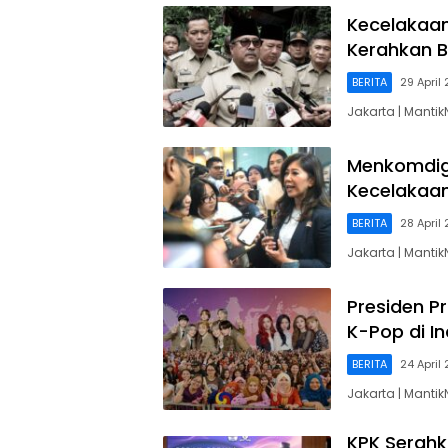
Kecelakaan
Kerahkan B
BERITA
29 April
Jakarta | Manti
Menkomdigi
Kecelakaan
BERITA
28 April
Jakarta | Manti
Presiden 
K-Pop di I
BERITA
24 April
Jakarta | Mant
KPK Serahk