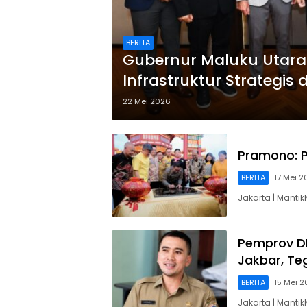
BERITA
Gubernur Maluku Utara
Infrastruktur Strategis
22 Mei 2026
Pramono: PI
BERITA
17 Mei 2
Jakarta | Manti
Pemprov DK
Jakbar, Te
BERITA
15 Mei 
Jakarta | Manti