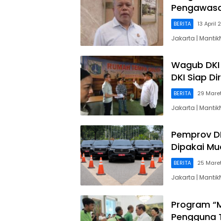
Pengawasa
BERITA
13 April
Jakarta | Manti
Wagub DKI 
DKI Siap Dir
BERITA
29 Mare
Jakarta | Manti
Pemprov D
Dipakai Mu
BERITA
25 Mare
Jakarta | Manti
Program “M
Pengguna T