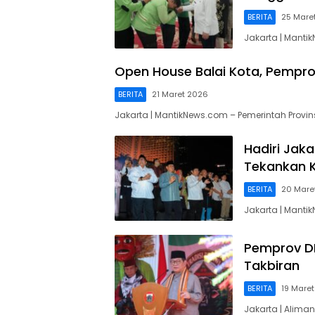
BERITA
25 Mare
Jakarta | Manti
Open House Balai Kota, Pempro
BERITA
21 Maret 2026
Jakarta | MantikNews.com – Pemerintah Provins
Hadiri Jak
Tekankan K
BERITA
20 Mare
Jakarta | Manti
Pemprov DK
Takbiran
BERITA
19 Mare
Jakarta | Alima