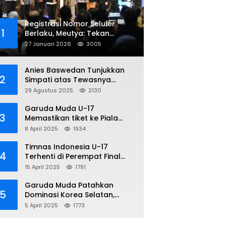
Registrasi Nomor Seluler
1
Berlaku, Meutya: Tekan
Penipuan Online
27 Januari 2026
3005
Anies Baswedan Tunjukkan
2
Simpati atas Tewasnya
Pengemudi Ojol dalam Aksi
29 Agustus 2025
2130
Demo
Garuda Muda U-17
3
Memastikan tiket ke Piala
Dunia Setelah Mencetak
8 April 2025
1934
Kemenangan Gemilang atas
Yaman 4-1 di Piala Asia 2025
Timnas Indonesia U-17
4
Terhenti di Perempat Final
Piala Asia 2025: Terkecoh
15 April 2025
1791
Korea Utara
Garuda Muda Patahkan
5
Dominasi Korea Selatan,
Dalam Laga Pembuka Piala
5 April 2025
1773
Asia 2025 U-17