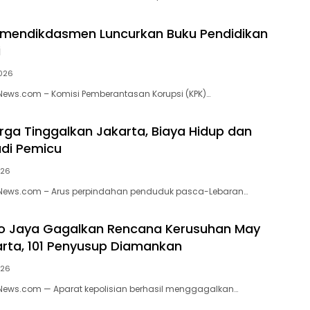
emendikdasmen Luncurkan Buku Pendidikan
i
2026
kNews.com – Komisi Pemberantasan Korupsi (KPK)…
rga Tinggalkan Jakarta, Biaya Hidup dan
di Pemicu
026
ikNews.com – Arus perpindahan penduduk pasca-Lebaran…
ro Jaya Gagalkan Rencana Kerusuhan May
arta, 101 Penyusup Diamankan
026
kNews.com — Aparat kepolisian berhasil menggagalkan…