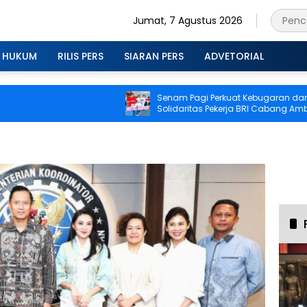
Jumat, 7 Agustus 2026
HUKUM
RILIS PERS
SIARAN PERS
ADVETORIAL
Senam Pagi Perkuat Kebugaran dan
A
Solidaritas Pekerja BRI Cabang Ambon
b
I