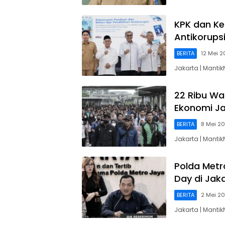
KPK dan K
Antikorups
BERITA
12 Mei 
Jakarta | Manti
22 Ribu Wa
Ekonomi Ja
BERITA
8 Mei 2
Jakarta | Mant
Polda Met
Day di Jak
BERITA
2 Mei 2
Jakarta | Manti