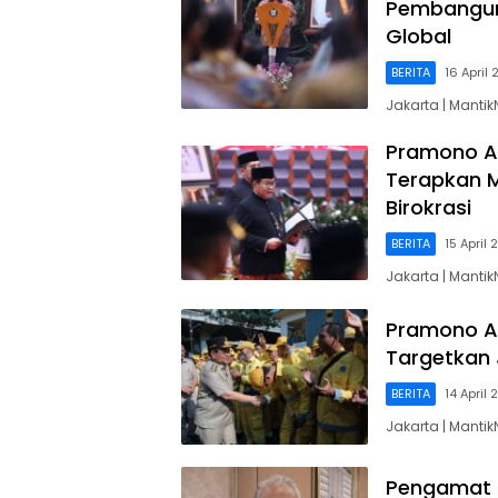
Pembangun
Global
BERITA
16 April
Jakarta | Manti
Pramono Anu
Terapkan M
Birokrasi
BERITA
15 April
Jakarta | Manti
Pramono An
Targetkan 
BERITA
14 April
Jakarta | Manti
Pengamat N