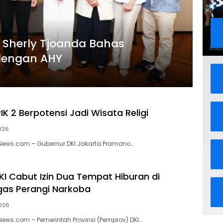
 Sherly Tjoanda Bahas
 dengan AHY
K 2 Berpotensi Jadi Wisata Religi
026
kNews.com – Gubernur DKI Jakarta Pramono…
I Cabut Izin Dua Tempat Hiburan di
gas Perangi Narkoba
2026
kNews.com – Pemerintah Provinsi (Pemprov) DKI…