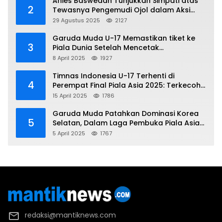
Anies Baswedan Tunjukkan Simpati atas
2
Tewasnya Pengemudi Ojol dalam Aksi
Demo
29 Agustus 2025
2127
Garuda Muda U-17 Memastikan tiket ke
3
Piala Dunia Setelah Mencetak
Kemenangan Gemilang atas Yaman 4-1 di
8 April 2025
1927
Piala Asia 2025
Timnas Indonesia U-17 Terhenti di
4
Perempat Final Piala Asia 2025: Terkecoh
Korea Utara
15 April 2025
1786
Garuda Muda Patahkan Dominasi Korea
5
Selatan, Dalam Laga Pembuka Piala Asia
2025 U-17
5 April 2025
1767
redaksi@mantiknews.com