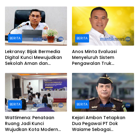
BERITA
BERITA
Lekransy: Bijak Bermedia
Anos Minta Evaluasi
Digital Kunci Mewujudkan
Menyeluruh Sistem
Sekolah Aman dan
Pengawalan Truk
Berprestasi
Kontainer di Ambon
BERITA
BERITA
Wattimena: Penataan
Kejari Ambon Tetapkan
Ruang Jadi Kunci
Dua Pegawai PT Dok
Wujudkan Kota Modern
Waiame Sebagai
dan Berkelanjutan
Tersangka Korupsi