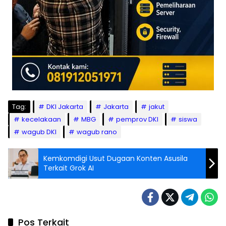
Tag:
DKI Jakarta
Jakarta
jakut
kecelakaan
MBG
pemprov DKI
siswa
wagub DKI
wagub rano
Kemkomdigi Usut Dugaan Konten Asusila
Terkait Grok AI
Pos Terkait