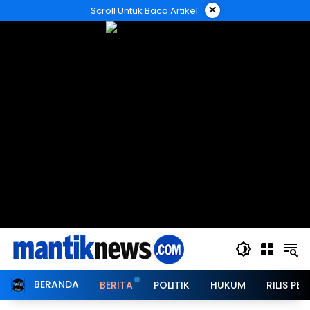
Langsung
×
Scroll Untuk Baca Artikel
ke
konten
BERANDA
BERITA
POLITIK
HUKUM
RILIS PER