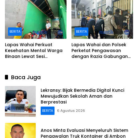
BERITA
BERITA
Lapas Wahai Perkuat
Lapas Wahai dan Polsek
Kesehatan Mental Warga
Perketat Pengawasan
Binaan Lewat Sesi
dengan Razia Gabungan
Psikoedukasi dan Dialog
Jelang HUT ke-81 RI
Terbuka
Baca Juga
Lekransy: Bijak Bermedia Digital Kunci
Mewujudkan Sekolah Aman dan
Berprestasi
BERITA
6 Agustus 2026
Anos Minta Evaluasi Menyeluruh Sistem
Pengawalan Truk Kontainer di Ambon