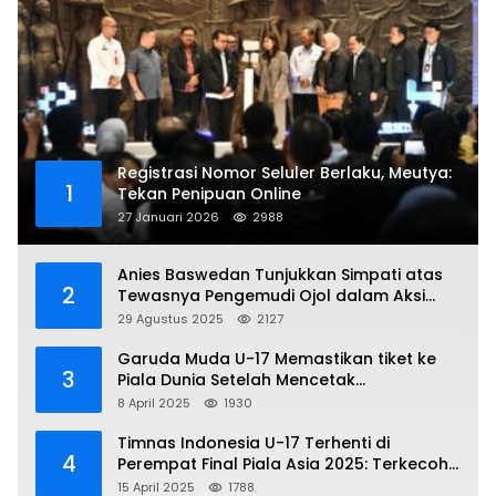
Registrasi Nomor Seluler Berlaku, Meutya:
1
Tekan Penipuan Online
27 Januari 2026
2988
Anies Baswedan Tunjukkan Simpati atas
2
Tewasnya Pengemudi Ojol dalam Aksi
Demo
29 Agustus 2025
2127
Garuda Muda U-17 Memastikan tiket ke
3
Piala Dunia Setelah Mencetak
Kemenangan Gemilang atas Yaman 4-1 di
8 April 2025
1930
Piala Asia 2025
Timnas Indonesia U-17 Terhenti di
4
Perempat Final Piala Asia 2025: Terkecoh
Korea Utara
15 April 2025
1788