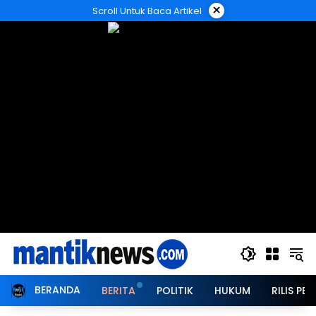
Langsung
×
Scroll Untuk Baca Artikel
ke
konten
BERANDA
BERITA
POLITIK
HUKUM
RILIS PER