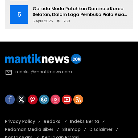
Garuda Muda Patahkan Dominasi Korea
5
Selatan, Dalam Laga Pembuka Piala Asia
2025 U-17
5 April 2025
1769
redaksi@mantiknews.com
Privacy Policy
Redaksi
Indeks Berita
Pedoman Media Siber
Sitemap
Disclaimer
Kontak Kami
Kebijakan Privasi