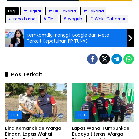
Tag:
Digital
DKI Jakarta
Jakarta
rano karno
TMII
wagub
Wakil Gubernur
Kemkomdigi Panggil Google dan Meta
Terkait Kepatuhan PP TUNAS
Pos Terkait
BERITA
BERITA
Bina Kemandirian Warga
Lapas Wahai Tumbuhkan
Binaan, Lapas Wahai
Budaya Literasi Warga