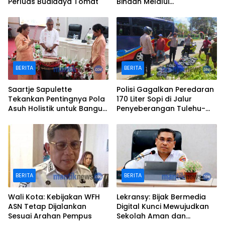
Perluas Budidaya Tomat
Binaan Melalui
Perpustakaan
BERITA
BERITA
Saartje Sapulette
Polisi Gagalkan Peredaran
Tekankan Pentingnya Pola
170 Liter Sopi di Jalur
Asuh Holistik untuk Bangun
Penyeberangan Tulehu-
Karakter Anak
Waipirit
BERITA
BERITA
Wali Kota: Kebijakan WFH
Lekransy: Bijak Bermedia
ASN Tetap Dijalankan
Digital Kunci Mewujudkan
Sesuai Arahan Pempus
Sekolah Aman dan