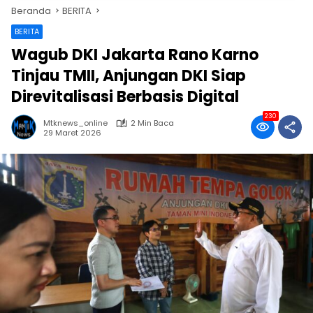
Beranda
BERITA
BERITA
Wagub DKI Jakarta Rano Karno
Tinjau TMII, Anjungan DKI Siap
Direvitalisasi Berbasis Digital
230
Mtknews_online
2 Min Baca
29 Maret 2026