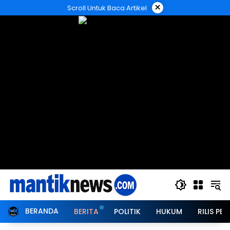
Langsung
×
Scroll Untuk Baca Artikel
ke
konten
BERANDA
BERITA
POLITIK
HUKUM
RILIS PER