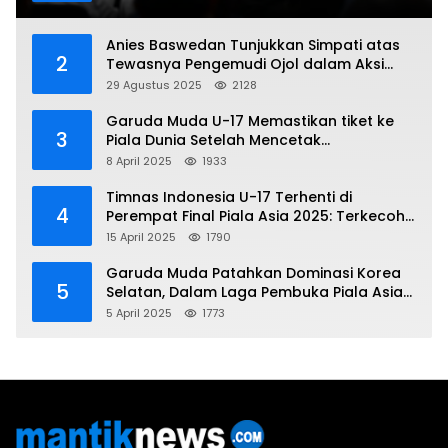
Anies Baswedan Tunjukkan Simpati atas
2
Tewasnya Pengemudi Ojol dalam Aksi
Demo
29 Agustus 2025
2128
Garuda Muda U-17 Memastikan tiket ke
3
Piala Dunia Setelah Mencetak
Kemenangan Gemilang atas Yaman 4-1 di
8 April 2025
1933
Piala Asia 2025
Timnas Indonesia U-17 Terhenti di
4
Perempat Final Piala Asia 2025: Terkecoh
Korea Utara
15 April 2025
1790
Garuda Muda Patahkan Dominasi Korea
5
Selatan, Dalam Laga Pembuka Piala Asia
2025 U-17
5 April 2025
1773