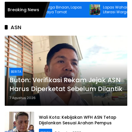
na Kemandirian Warga Binaan, Lapas
Lapas Wahai Tumbuhk
Breaking News
hai Perluas Budidaya Tomat
Literasi Warga Binaan M
Perpustakaan
ASN
BERITA
Buton: Verifikasi Rekam Jejak ASN
Harus Diperketat Sebelum Dilantik
7 Agustus 2026
Wali Kota: Kebijakan WFH ASN Tetap
Dijalankan Sesuai Arahan Pempus