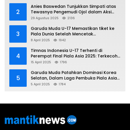
Anies Baswedan Tunjukkan Simpati atas
2
Tewasnya Pengemudi Ojol dalam Aksi
Demo
29 Agustus 2025
2136
Garuda Muda U-17 Memastikan tiket ke
3
Piala Dunia Setelah Mencetak
Kemenangan Gemilang atas Yaman 4-1 di
8 April 2025
1942
Piala Asia 2025
Timnas Indonesia U-17 Terhenti di
4
Perempat Final Piala Asia 2025: Terkecoh
Korea Utara
15 April 2025
1796
Garuda Muda Patahkan Dominasi Korea
5
Selatan, Dalam Laga Pembuka Piala Asia
2025 U-17
5 April 2025
1784