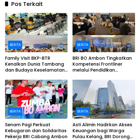
Pos Terkait
BERITA
BERITA
Family Visit BKP-BTR
BRI BO Ambon Tingkatkan
Kenalkan Dunia Tambang
Kompetensi Frontliner
dan Budaya Keselamatan
melalui Pendidikan
kepada Keluarga
Performing CS dan Teller
Karyawan
BERITA
BERITA
Senam Pagi Perkuat
Asti Alimin Hadirkan Akses
Kebugaran dan Solidaritas
Keuangan bagi Warga
Pekerja BRI Cabang Ambon
Pulau Kelang, BRI Dorong