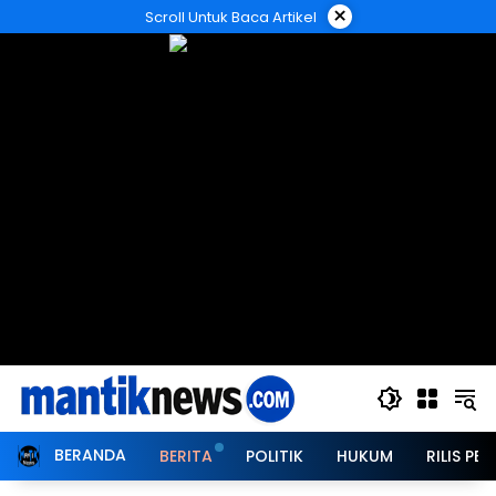
Langsung
×
Scroll Untuk Baca Artikel
ke
konten
BERANDA
BERITA
POLITIK
HUKUM
RILIS PER