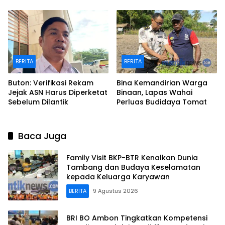
Inklusi hingga Wilayah
Kepulauan
BERITA
BERITA
Buton: Verifikasi Rekam
Bina Kemandirian Warga
Jejak ASN Harus Diperketat
Binaan, Lapas Wahai
Sebelum Dilantik
Perluas Budidaya Tomat
Baca Juga
Family Visit BKP-BTR Kenalkan Dunia
Tambang dan Budaya Keselamatan
kepada Keluarga Karyawan
BERITA
9 Agustus 2026
BRI BO Ambon Tingkatkan Kompetensi