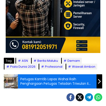
Tag:
ASN
Berita Maluku
Demam
Piala Dunia 2026
Profesional
Wawali Ambon
Petugas Kamtib Lapas Wahai Raih
Penghargaan Petugas Teladan Triwulan II
2026