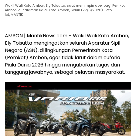
Wakil Wali Kota Ambon, Ely Toisutta, saat memimpin apel pagi Pemkot
Ambon, di halaman Balai Kota Ambon, Senin (22/6/2026). Foto-
Ist/MANTIK
AMBON | MantikNews.com – Wakil Wali Kota Ambon,
Ely Toisutta mengingatkan seluruh Aparatur Sipil
Negara (ASN), di lingkungan Pemerintah Kota
(Pemkot) Ambon, agar tidak larut dalam euforia
Piala Dunia 2026 hingga mengabaikan tugas dan
tanggung jawabnya, sebagai pelayan masyarakat.