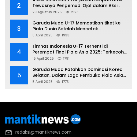
2
Tewasnya Pengemudi Ojol dalam Aksi
Demo
29 Agustus 2025
2128
Garuda Muda U-17 Memastikan tiket ke
3
Piala Dunia Setelah Mencetak
Kemenangan Gemilang atas Yaman 4-1 di
8 April 2025
1933
Piala Asia 2025
Timnas Indonesia U-17 Terhenti di
4
Perempat Final Piala Asia 2025: Terkecoh
Korea Utara
15 April 2025
1791
Garuda Muda Patahkan Dominasi Korea
5
Selatan, Dalam Laga Pembuka Piala Asia
2025 U-17
5 April 2025
1773
redaksi@mantiknews.com