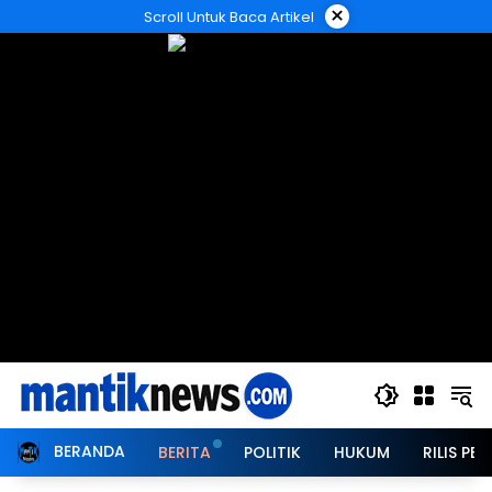
Langsung
×
Scroll Untuk Baca Artikel
ke
konten
BERANDA
BERITA
POLITIK
HUKUM
RILIS PER