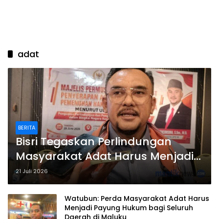
adat
BERITA
Bisri Tegaskan Perlindungan
Masyarakat Adat Harus Menjadi
Gerakan Bersama Bukan Sekadar
21 Juli 2026
Wacana
Watubun: Perda Masyarakat Adat Harus
Menjadi Payung Hukum bagi Seluruh
Daerah di Maluku