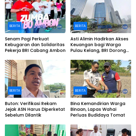
BERITA
BERITA
Senam Pagi Perkuat
Asti Alimin Hadirkan Akses
Kebugaran dan Solidaritas
Keuangan bagi Warga
Pekerja BRI Cabang Ambon
Pulau Kelang, BRI Dorong
Inklusi hingga Wilayah
Kepulauan
BERITA
BERITA
Buton: Verifikasi Rekam
Bina Kemandirian Warga
Jejak ASN Harus Diperketat
Binaan, Lapas Wahai
Sebelum Dilantik
Perluas Budidaya Tomat