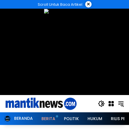
Langsung
×
Scroll Untuk Baca Artikel
ke
konten
BERANDA
BERITA
POLITIK
HUKUM
RILIS PER