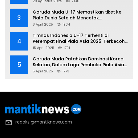
Demo
29 Agustus 2025
2130
Garuda Muda U-17 Memastikan tiket ke
3
Piala Dunia Setelah Mencetak
Kemenangan Gemilang atas Yaman 4-1 di
8 April 2025
1934
Piala Asia 2025
Timnas Indonesia U-17 Terhenti di
4
Perempat Final Piala Asia 2025: Terkecoh
Korea Utara
15 April 2025
1791
Garuda Muda Patahkan Dominasi Korea
5
Selatan, Dalam Laga Pembuka Piala Asia
2025 U-17
5 April 2025
1773
redaksi@mantiknews.com