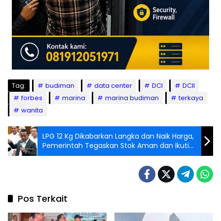
Tag:
budiman
data center
DCI
DCII
forbes
marina
marina budiman
terkaya
wanita
LPG 12 Kg Dikabarkan Langka dan Naik Harga,
Pemerintah Tegaskan Stok Aman dan Ikuti
Mekanisme Pasar
Pos Terkait