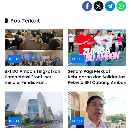
Pos Terkait
BERITA
BERITA
BRI BO Ambon Tingkatkan
Senam Pagi Perkuat
Kompetensi Frontliner
Kebugaran dan Solidaritas
melalui Pendidikan
Pekerja BRI Cabang Ambon
Performing CS dan Teller
BERITA
BERITA