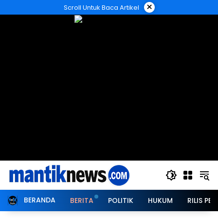
Langsung
×
Scroll Untuk Baca Artikel
ke
konten
BERANDA
BERITA
POLITIK
HUKUM
RILIS PER