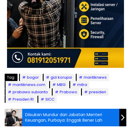
Tag:
bogor
gizi korupsi
mantiknews
mantiknews.com
MBG
mitra
prabawo subianto
Prabowo
presiden
Presiden RI
SICC
Diisukan Mundur dari Jabatan Menteri
Keuangan, Purbaya: Enggak Bener Lah