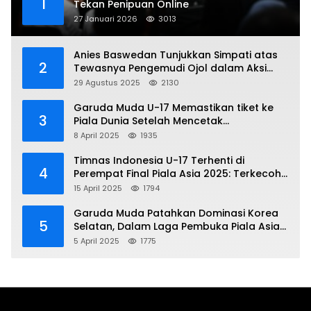
1
Tekan Penipuan Online
27 Januari 2026
3013
Anies Baswedan Tunjukkan Simpati atas
2
Tewasnya Pengemudi Ojol dalam Aksi
Demo
29 Agustus 2025
2130
Garuda Muda U-17 Memastikan tiket ke
3
Piala Dunia Setelah Mencetak
Kemenangan Gemilang atas Yaman 4-1 di
8 April 2025
1935
Piala Asia 2025
Timnas Indonesia U-17 Terhenti di
4
Perempat Final Piala Asia 2025: Terkecoh
Korea Utara
15 April 2025
1794
Garuda Muda Patahkan Dominasi Korea
5
Selatan, Dalam Laga Pembuka Piala Asia
2025 U-17
5 April 2025
1775