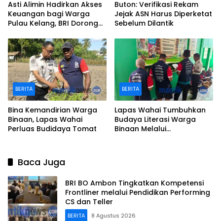
Asti Alimin Hadirkan Akses
Buton: Verifikasi Rekam
Keuangan bagi Warga
Jejak ASN Harus Diperketat
Pulau Kelang, BRI Dorong
Sebelum Dilantik
Inklusi hingga Wilayah
Kepulauan
BERITA
BERITA
Bina Kemandirian Warga
Lapas Wahai Tumbuhkan
Binaan, Lapas Wahai
Budaya Literasi Warga
Perluas Budidaya Tomat
Binaan Melalui
Perpustakaan
Baca Juga
BRI BO Ambon Tingkatkan Kompetensi
Frontliner melalui Pendidikan Performing
CS dan Teller
BERITA
8 Agustus 2026