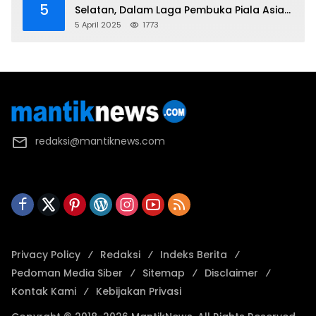
5
Selatan, Dalam Laga Pembuka Piala Asia
2025 U-17
5 April 2025
1773
redaksi@mantiknews.com
Privacy Policy
Redaksi
Indeks Berita
Pedoman Media Siber
Sitemap
Disclaimer
Kontak Kami
Kebijakan Privasi