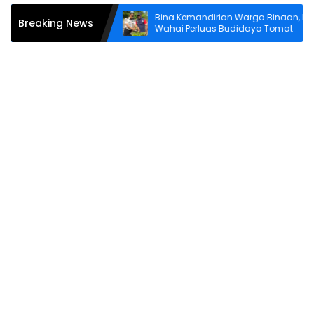
ejak ASN Harus
Bina Kemandirian Warga Binaan, Lapas
Breaking News
k
Wahai Perluas Budidaya Tomat