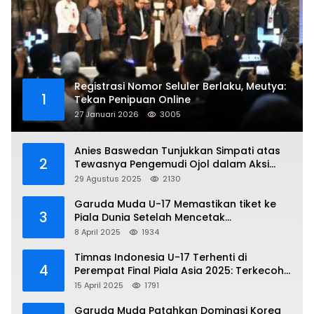
Registrasi Nomor Seluler Berlaku, Meutya:
1
Tekan Penipuan Online
27 Januari 2026
3005
Anies Baswedan Tunjukkan Simpati atas
2
Tewasnya Pengemudi Ojol dalam Aksi
Demo
29 Agustus 2025
2130
Garuda Muda U-17 Memastikan tiket ke
3
Piala Dunia Setelah Mencetak
Kemenangan Gemilang atas Yaman 4-1 di
8 April 2025
1934
Piala Asia 2025
Timnas Indonesia U-17 Terhenti di
4
Perempat Final Piala Asia 2025: Terkecoh
Korea Utara
15 April 2025
1791
Garuda Muda Patahkan Dominasi Korea