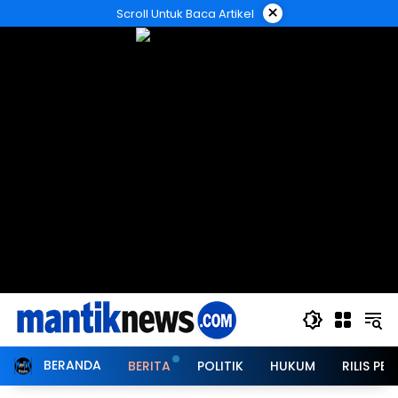
Langsung
×
Scroll Untuk Baca Artikel
ke
konten
BERANDA
BERITA
POLITIK
HUKUM
RILIS PER