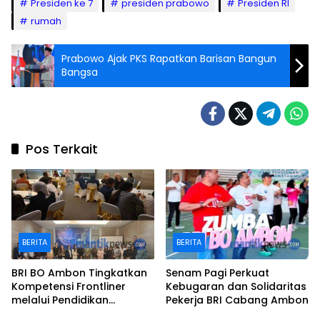
Presiden ke 7
presiden prabowo
Presiden RI
rumah
Prabowo Ajak PKS Rapatkan Barisan Bangun
Bangsa
Pos Terkait
BERITA
BERITA
BRI BO Ambon Tingkatkan
Senam Pagi Perkuat
Kompetensi Frontliner
Kebugaran dan Solidaritas
melalui Pendidikan
Pekerja BRI Cabang Ambon
Performing CS dan Teller