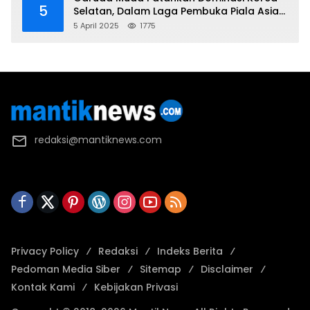
5
Selatan, Dalam Laga Pembuka Piala Asia
2025 U-17
5 April 2025
1775
redaksi@mantiknews.com
Privacy Policy
Redaksi
Indeks Berita
Pedoman Media Siber
Sitemap
Disclaimer
Kontak Kami
Kebijakan Privasi