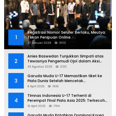
Registrasi Nomor Seluler Berlaku, Meutya:
1
Tekan Penipuan Online
27 Januari 2026
3013
Anies Baswedan Tunjukkan Simpati atas
2
Tewasnya Pengemudi Ojol dalam Aksi
Demo
29 Agustus 2025
2130
Garuda Muda U-17 Memastikan tiket ke
3
Piala Dunia Setelah Mencetak
Kemenangan Gemilang atas Yaman 4-1 di
8 April 2025
1935
Piala Asia 2025
Timnas Indonesia U-17 Terhenti di
4
Perempat Final Piala Asia 2025: Terkecoh
Korea Utara
15 April 2025
1794
Garuda Muda Patahkan Dominasi Korea