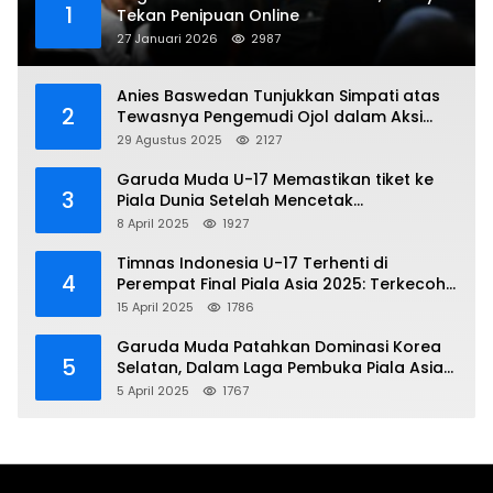
1
Tekan Penipuan Online
27 Januari 2026
2987
Anies Baswedan Tunjukkan Simpati atas
2
Tewasnya Pengemudi Ojol dalam Aksi
Demo
29 Agustus 2025
2127
Garuda Muda U-17 Memastikan tiket ke
3
Piala Dunia Setelah Mencetak
Kemenangan Gemilang atas Yaman 4-1 di
8 April 2025
1927
Piala Asia 2025
Timnas Indonesia U-17 Terhenti di
4
Perempat Final Piala Asia 2025: Terkecoh
Korea Utara
15 April 2025
1786
Garuda Muda Patahkan Dominasi Korea
5
Selatan, Dalam Laga Pembuka Piala Asia
2025 U-17
5 April 2025
1767