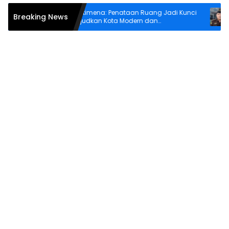
tem
Wattimena: Penataan Ruang Jadi Kunci
Keja
Breaking News
on
Wujudkan Kota Modern dan
Dok 
Berkelanjutan