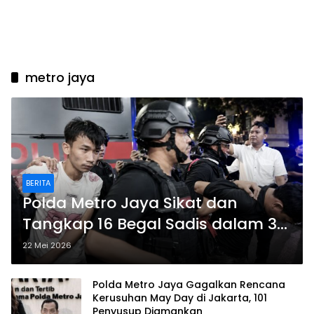
metro jaya
BERITA
Polda Metro Jaya Sikat dan
Tangkap 16 Begal Sadis dalam 3
Hari, Senpi Disita
22 Mei 2026
Polda Metro Jaya Gagalkan Rencana
Kerusuhan May Day di Jakarta, 101
Penyusup Diamankan