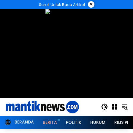
Langsung
×
Scroll Untuk Baca Artikel
ke
konten
BERANDA
BERITA
POLITIK
HUKUM
RILIS PER