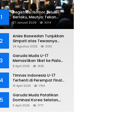
Registrasi Nomor Seluler
1
Berlaku, Meutya: Tekan
Penipuan Online
27 Januari 2026
3014
Anies Baswedan Tunjukkan
2
Simpati atas Tewasnya
Pengemudi Ojol dalam Aksi
29 Agustus 2025
2130
Demo
Garuda Muda U-17
3
Memastikan tiket ke Piala
Dunia Setelah Mencetak
8 April 2025
1935
Kemenangan Gemilang atas
Yaman 4-1 di Piala Asia 2025
Timnas Indonesia U-17
4
Terhenti di Perempat Final
Piala Asia 2025: Terkecoh
15 April 2025
1794
Korea Utara
Garuda Muda Patahkan
5
Dominasi Korea Selatan,
Dalam Laga Pembuka Piala
5 April 2025
1777
Asia 2025 U-17