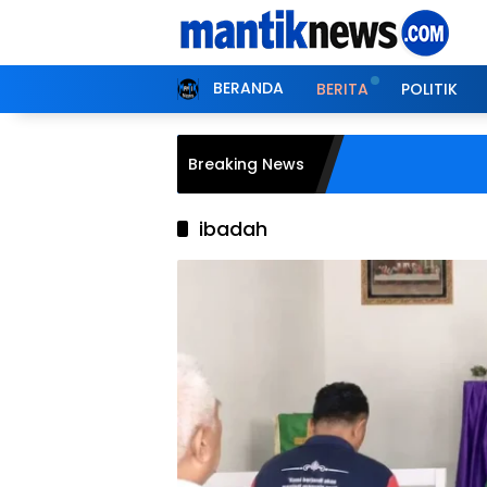
Langsung
ke
konten
BERANDA
BERITA
POLITIK
Breaking News
ibadah