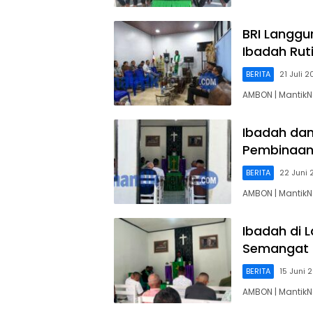
BRI Langg
Ibadah Rut
BERITA
21 Juli 
AMBON | MantikN
Ibadah dan
Pembinaan
BERITA
22 Juni
AMBON | Mantik
Ibadah di 
Semangat 
BERITA
15 Juni 
AMBON | Mantik