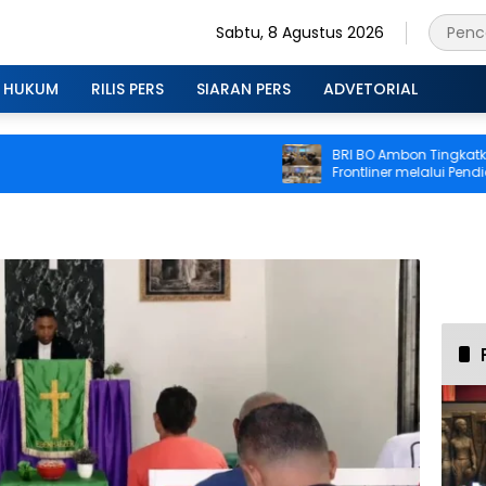
Sabtu, 8 Agustus 2026
HUKUM
RILIS PERS
SIARAN PERS
ADVETORIAL
BRI BO Ambon Tingkatkan Kom
Frontliner melalui Pendidikan 
CS dan Teller