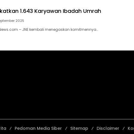
katkan 1.643 Karyawan Ibadah Umrah
eptember 2025
ikNews.com – JNE kembali menegaskan komitmennya…
ita
Pedoman Media Siber
Sitemap
Disclaimer
Ko