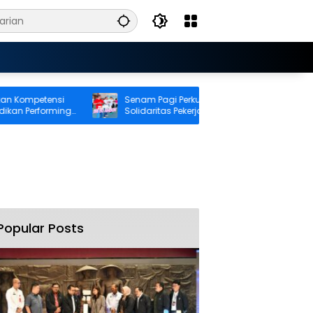
petensi
Senam Pagi Perkuat Kebugaran dan
Performing
Solidaritas Pekerja BRI Cabang Ambon
Popular Posts