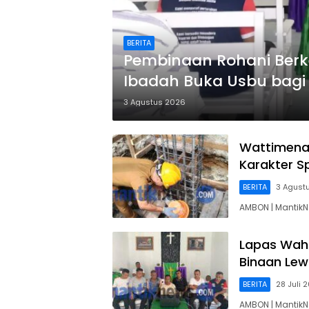
BERITA
Pembinaan Rohani Berke
Ibadah Buka Usbu bagi 
3 Agustus 2026
Wattimena
Karakter S
BERITA
3 Agust
AMBON | Mantik
Lapas Wah
Binaan Lew
BERITA
28 Juli 
AMBON | Mantik