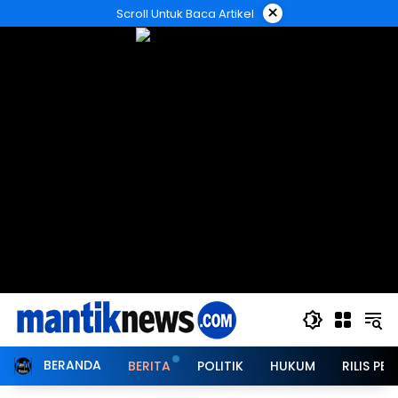
Langsung
×
Scroll Untuk Baca Artikel
ke
konten
BERANDA
BERITA
POLITIK
HUKUM
RILIS PER