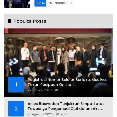
BERITA
25 Februari 2026
Popular Posts
Registrasi Nomor Seluler Berlaku, Meutya:
1
Tekan Penipuan Online
27 Januari 2026
3016
Anies Baswedan Tunjukkan Simpati atas
2
Tewasnya Pengemudi Ojol dalam Aksi
Demo
29 Agustus 2025
2135