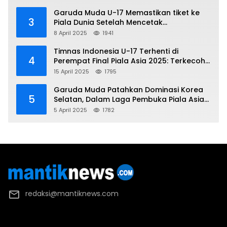
Garuda Muda U-17 Memastikan tiket ke
3
Piala Dunia Setelah Mencetak
Kemenangan Gemilang atas Yaman 4-1 di
8 April 2025
1941
Piala Asia 2025
Timnas Indonesia U-17 Terhenti di
4
Perempat Final Piala Asia 2025: Terkecoh
Korea Utara
15 April 2025
1795
Garuda Muda Patahkan Dominasi Korea
5
Selatan, Dalam Laga Pembuka Piala Asia
2025 U-17
5 April 2025
1782
redaksi@mantiknews.com