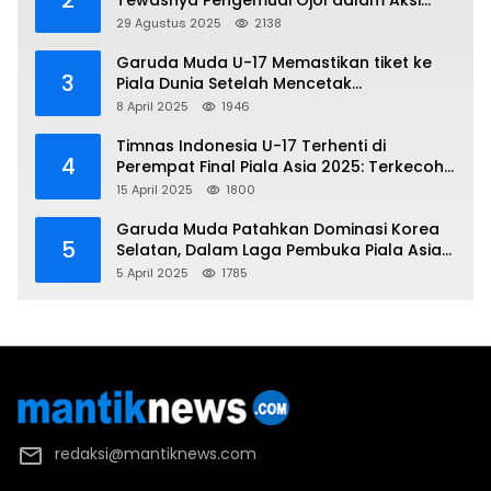
2
Tewasnya Pengemudi Ojol dalam Aksi
Demo
29 Agustus 2025
2138
Garuda Muda U-17 Memastikan tiket ke
3
Piala Dunia Setelah Mencetak
Kemenangan Gemilang atas Yaman 4-1 di
8 April 2025
1946
Piala Asia 2025
Timnas Indonesia U-17 Terhenti di
4
Perempat Final Piala Asia 2025: Terkecoh
Korea Utara
15 April 2025
1800
Garuda Muda Patahkan Dominasi Korea
5
Selatan, Dalam Laga Pembuka Piala Asia
2025 U-17
5 April 2025
1785
redaksi@mantiknews.com