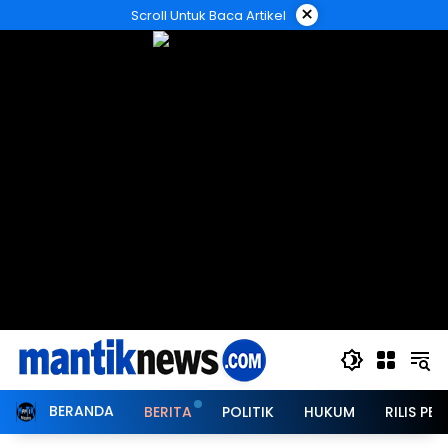
Langsung
×
Scroll Untuk Baca Artikel
ke
konten
BERANDA
BERITA
POLITIK
HUKUM
RILIS PER