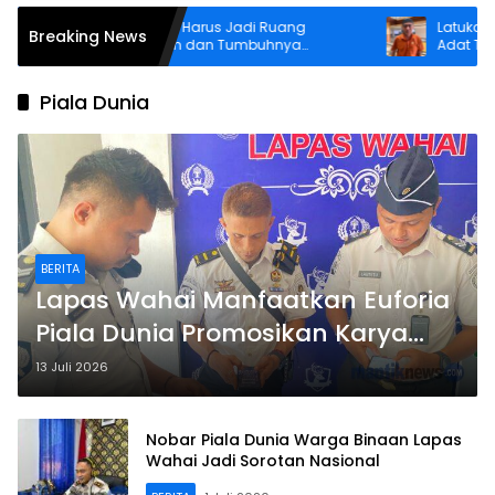
Wawali: Musik Harus Jadi Ruang
Latukaisupy: 
Breaking News
Persaudaraan dan Tumbuhnya
Adat Tak Boleh
Kreativitas Generasi Muda
Rumah
Piala Dunia
BERITA
Lapas Wahai Manfaatkan Euforia
Piala Dunia Promosikan Karya
dan Citra Positif WB
13 Juli 2026
Nobar Piala Dunia Warga Binaan Lapas
Wahai Jadi Sorotan Nasional