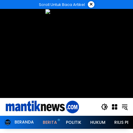
Langsung
×
Scroll Untuk Baca Artikel
ke
konten
BERANDA
BERITA
POLITIK
HUKUM
RILIS PER