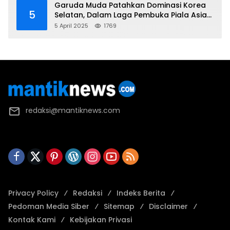
Garuda Muda Patahkan Dominasi Korea
5
Selatan, Dalam Laga Pembuka Piala Asia
2025 U-17
5 April 2025
1769
redaksi@mantiknews.com
Privacy Policy
Redaksi
Indeks Berita
Pedoman Media Siber
Sitemap
Disclaimer
Kontak Kami
Kebijakan Privasi