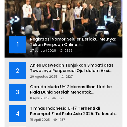
Registrasi Nomor Seluler Berlaku, Meutya:
1
Tekan Penipuan Online
27 Januari 2026
2988
Anies Baswedan Tunjukkan Simpati atas
2
Tewasnya Pengemudi Ojol dalam Aksi
Demo
29 Agustus 2025
2127
Garuda Muda U-17 Memastikan tiket ke
3
Piala Dunia Setelah Mencetak
Kemenangan Gemilang atas Yaman 4-1 di
8 April 2025
1929
Piala Asia 2025
Timnas Indonesia U-17 Terhenti di
4
Perempat Final Piala Asia 2025: Terkecoh
Korea Utara
15 April 2025
1787