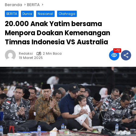
Beranda
BERITA
BERITA
Dunia
Nasional
Olahraga
20.000 Anak Yatim bersama
Menpora Doakan Kemenangan
Timnas Indonesia VS Australia
1452
Redaksi
2 Min Baca
19 Maret 2025