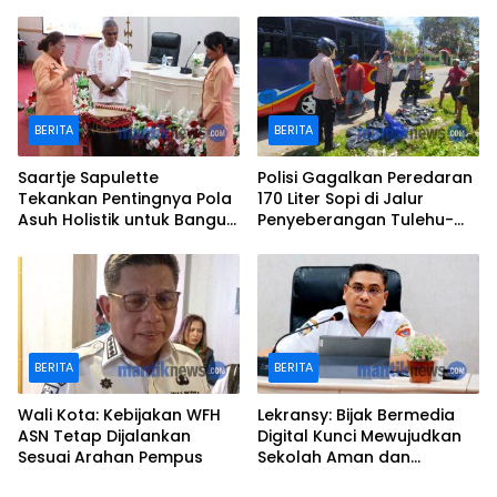
Perpustakaan
BERITA
BERITA
Saartje Sapulette
Polisi Gagalkan Peredaran
Tekankan Pentingnya Pola
170 Liter Sopi di Jalur
Asuh Holistik untuk Bangun
Penyeberangan Tulehu-
Karakter Anak
Waipirit
BERITA
BERITA
Wali Kota: Kebijakan WFH
Lekransy: Bijak Bermedia
ASN Tetap Dijalankan
Digital Kunci Mewujudkan
Sesuai Arahan Pempus
Sekolah Aman dan
Berprestasi