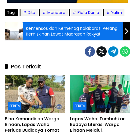
Tag:
Dito
Menpora
Piala Dunia
Yatim
Kemensos dan Kemenag Kolaborasi Perangi
Kemiskinan Lewat Madrasah Rakyat
Pos Terkait
BERITA
BERITA
Bina Kemandirian Warga
Lapas Wahai Tumbuhkan
Binaan, Lapas Wahai
Budaya Literasi Warga
Perluas Budidaya Tomat
Binaan Melalui