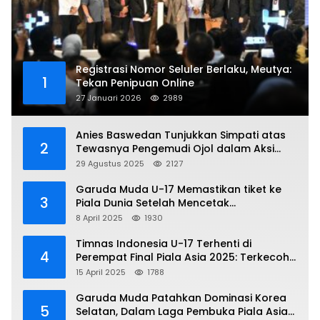
Registrasi Nomor Seluler Berlaku, Meutya:
1
Tekan Penipuan Online
27 Januari 2026
2989
Anies Baswedan Tunjukkan Simpati atas
2
Tewasnya Pengemudi Ojol dalam Aksi
Demo
29 Agustus 2025
2127
Garuda Muda U-17 Memastikan tiket ke
3
Piala Dunia Setelah Mencetak
Kemenangan Gemilang atas Yaman 4-1 di
8 April 2025
1930
Piala Asia 2025
Timnas Indonesia U-17 Terhenti di
4
Perempat Final Piala Asia 2025: Terkecoh
Korea Utara
15 April 2025
1788
Garuda Muda Patahkan Dominasi Korea
5
Selatan, Dalam Laga Pembuka Piala Asia