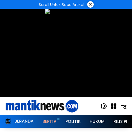
Langsung
×
Scroll Untuk Baca Artikel
ke
konten
BERANDA
BERITA
POLITIK
HUKUM
RILIS PER