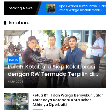
Warga Binaan, Lapas
Lapas Wahai Tumbuhkan Budaya
Breaking News
idaya Tomat
Literasi Warga Binaan Melalui
Perpustakaan
kotabaru
BERITA
Lurah Kotabaru Siap Kolaborasi
dengan RW Termuda Terpilih di
Wilayahnya
4 Mei 2026
Ketua RT 11 dan Warga Bersyukur, Jalan
Aster Raya Kotabaru Kota Bekasi
Akhirnya Diperbaiki