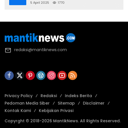
2025 U-17
5 April 2025
1770
redaksi@mantiknews.com
Privacy Policy
Redaksi
Indeks Berita
Pedoman Media Siber
Sitemap
Disclaimer
Kontak Kami
Kebijakan Privasi
Copyrght © 2018-2026 MantikNews. All Rights Reserved.