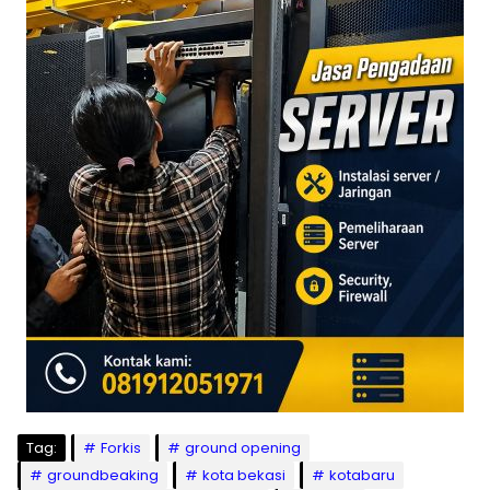
Tag:
Forkis
ground opening
groundbeaking
kota bekasi
kotabaru