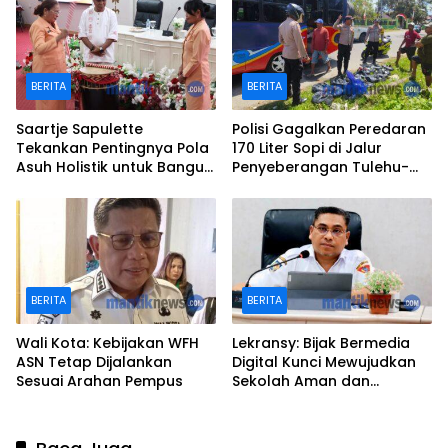
BERITA
BERITA
Saartje Sapulette
Polisi Gagalkan Peredaran
Tekankan Pentingnya Pola
170 Liter Sopi di Jalur
Asuh Holistik untuk Bangun
Penyeberangan Tulehu-
Karakter Anak
Waipirit
BERITA
BERITA
Wali Kota: Kebijakan WFH
Lekransy: Bijak Bermedia
ASN Tetap Dijalankan
Digital Kunci Mewujudkan
Sesuai Arahan Pempus
Sekolah Aman dan
Berprestasi