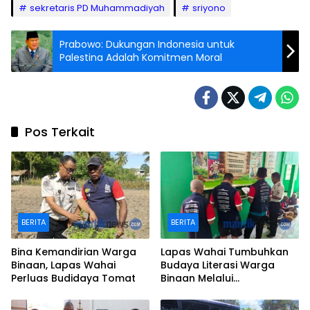
sekretaris PD Muhammadiyah
sriyono
Prabowo: Dukungan Indonesia untuk
Palestina Adalah Komitmen Moral
Pos Terkait
BERITA
BERITA
Bina Kemandirian Warga
Lapas Wahai Tumbuhkan
Binaan, Lapas Wahai
Budaya Literasi Warga
Perluas Budidaya Tomat
Binaan Melalui
Perpustakaan