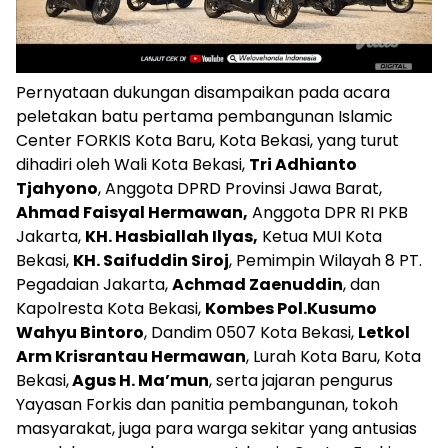
Pernyataan dukungan disampaikan pada acara
peletakan batu pertama pembangunan Islamic
Center FORKIS Kota Baru, Kota Bekasi, yang turut
dihadiri oleh Wali Kota Bekasi,
Tri Adhianto
Tjahyono
, Anggota DPRD Provinsi Jawa Barat,
Ahmad Faisyal Hermawan,
Anggota DPR RI PKB
Jakarta,
KH. Hasbiallah Ilyas,
Ketua MUI Kota
Bekasi,
KH. Saifuddin Siroj
, Pemimpin Wilayah 8 PT.
Pegadaian Jakarta,
Achmad Zaenuddin
, dan
Kapolresta Kota Bekasi,
Kombes Pol.Kusumo
Wahyu Bintoro
, Dandim 0507 Kota Bekasi,
Letkol
Arm Krisrantau Hermawan
, Lurah Kota Baru, Kota
Bekasi,
Agus H. Ma’mun
, serta jajaran pengurus
Yayasan Forkis dan panitia pembangunan, tokoh
masyarakat, juga para warga sekitar yang antusias