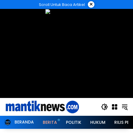
Langsung
×
Scroll Untuk Baca Artikel
ke
konten
BERANDA
BERITA
POLITIK
HUKUM
RILIS PER