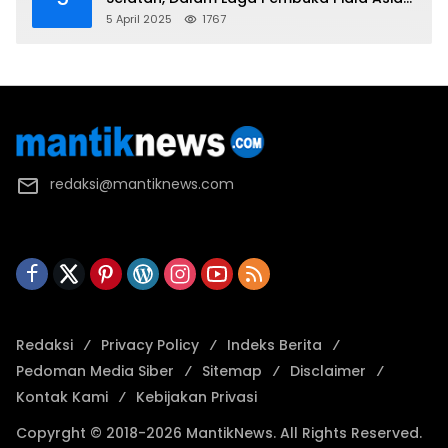
2025 U-17
5 April 2025
1767
redaksi@mantiknews.com
Redaksi
Privacy Policy
Indeks Berita
Pedoman Media Siber
Sitemap
Disclaimer
Kontak Kami
Kebijakan Privasi
Copyrght © 2018-2026 MantikNews. All Rights Reserved.