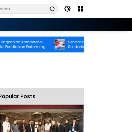
atkan Kompetensi
Senam Pagi Perkuat Kebugaran dan
endidikan Performing
Solidaritas Pekerja BRI Cabang Ambon
Popular Posts