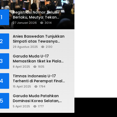
Registrasi Nomor Seluler
1
Berlaku, Meutya: Tekan
Penipuan Online
27 Januari 2026
3014
Anies Baswedan Tunjukkan
2
Simpati atas Tewasnya
Pengemudi Ojol dalam Aksi
29 Agustus 2025
2130
Demo
Garuda Muda U-17
3
Memastikan tiket ke Piala
Dunia Setelah Mencetak
8 April 2025
1935
Kemenangan Gemilang atas
Yaman 4-1 di Piala Asia 2025
Timnas Indonesia U-17
4
Terhenti di Perempat Final
Piala Asia 2025: Terkecoh
15 April 2025
1794
Korea Utara
Garuda Muda Patahkan
5
Dominasi Korea Selatan,
Dalam Laga Pembuka Piala
5 April 2025
1777
Asia 2025 U-17