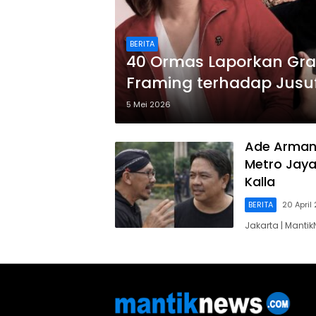
BERITA
40 Ormas Laporkan Grac
Framing terhadap Jusuf
5 Mei 2026
Ade Armand
Metro Jaya
Kalla
BERITA
20 April
Jakarta | Mantik