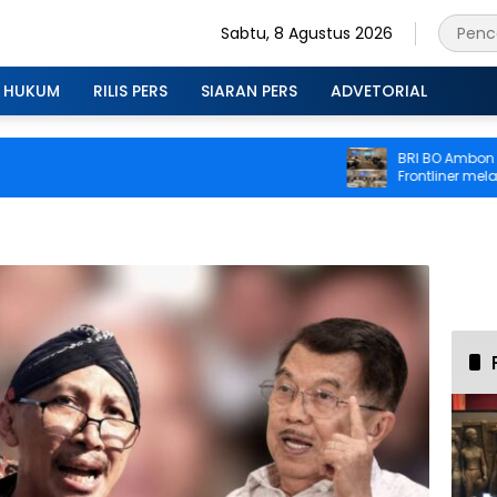
Sabtu, 8 Agustus 2026
HUKUM
RILIS PERS
SIARAN PERS
ADVETORIAL
BRI BO Ambon Tingk
Frontliner melalui P
CS dan Teller