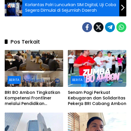
Korlantas Polri Luncurkan SIM Digital, Uji Coba
Segera Dimulai di Sejumlah Daerah
Pos Terkait
BERITA
BERITA
BRI BO Ambon Tingkatkan
Senam Pagi Perkuat
Kompetensi Frontliner
Kebugaran dan Solidaritas
melalui Pendidikan
Pekerja BRI Cabang Ambon
Performing CS dan Teller