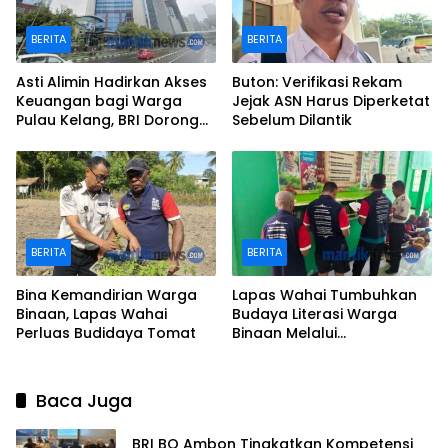
BERITA
BERITA
Asti Alimin Hadirkan Akses
Buton: Verifikasi Rekam
Keuangan bagi Warga
Jejak ASN Harus Diperketat
Pulau Kelang, BRI Dorong
Sebelum Dilantik
Inklusi hingga Wilayah
Kepulauan
BERITA
BERITA
Bina Kemandirian Warga
Lapas Wahai Tumbuhkan
Binaan, Lapas Wahai
Budaya Literasi Warga
Perluas Budidaya Tomat
Binaan Melalui
Perpustakaan
Baca Juga
BRI BO Ambon Tingkatkan Kompetensi