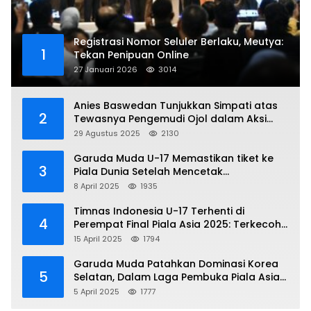
Registrasi Nomor Seluler Berlaku, Meutya:
1
Tekan Penipuan Online
27 Januari 2026
3014
Anies Baswedan Tunjukkan Simpati atas
2
Tewasnya Pengemudi Ojol dalam Aksi
Demo
29 Agustus 2025
2130
Garuda Muda U-17 Memastikan tiket ke
3
Piala Dunia Setelah Mencetak
Kemenangan Gemilang atas Yaman 4-1 di
8 April 2025
1935
Piala Asia 2025
Timnas Indonesia U-17 Terhenti di
4
Perempat Final Piala Asia 2025: Terkecoh
Korea Utara
15 April 2025
1794
Garuda Muda Patahkan Dominasi Korea
5
Selatan, Dalam Laga Pembuka Piala Asia
2025 U-17
5 April 2025
1777