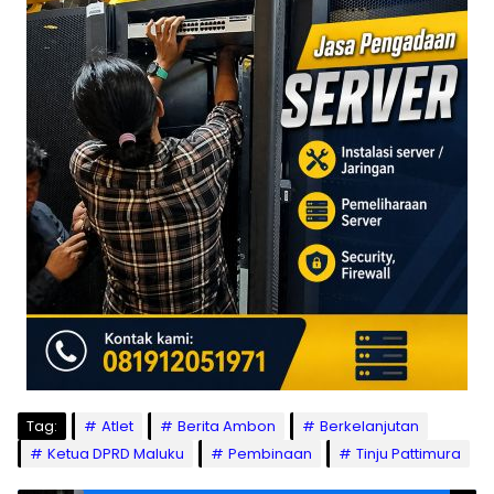
Tag:
Atlet
Berita Ambon
Berkelanjutan
Ketua DPRD Maluku
Pembinaan
Tinju Pattimura