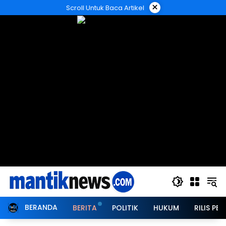
Langsung
×
Scroll Untuk Baca Artikel
ke
konten
BERANDA
BERITA
POLITIK
HUKUM
RILIS PER