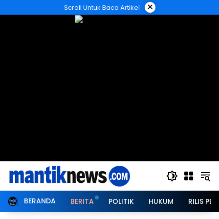
Langsung
×
Scroll Untuk Baca Artikel
ke
konten
BERANDA
BERITA
POLITIK
HUKUM
RILIS PER