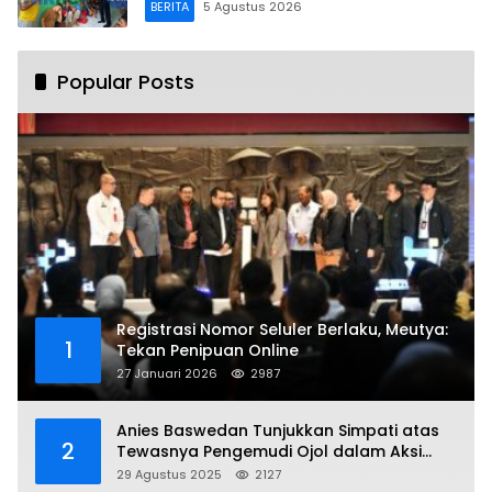
BERITA
5 Agustus 2026
Popular Posts
Registrasi Nomor Seluler Berlaku, Meutya:
1
Tekan Penipuan Online
27 Januari 2026
2987
Anies Baswedan Tunjukkan Simpati atas
2
Tewasnya Pengemudi Ojol dalam Aksi
Demo
29 Agustus 2025
2127