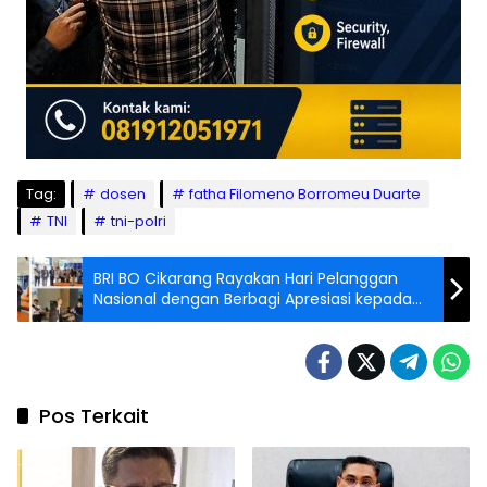
Tag:
dosen
fatha Filomeno Borromeu Duarte
TNI
tni-polri
BRI BO Cikarang Rayakan Hari Pelanggan
Nasional dengan Berbagi Apresiasi kepada
Nasabah
Pos Terkait