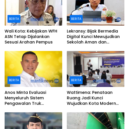
BERITA
BERITA
Wali Kota: Kebijakan WFH
Lekransy: Bijak Bermedia
ASN Tetap Dijalankan
Digital Kunci Mewujudkan
Sesuai Arahan Pempus
Sekolah Aman dan
Berprestasi
BERITA
BERITA
Anos Minta Evaluasi
Wattimena: Penataan
Menyeluruh Sistem
Ruang Jadi Kunci
Pengawalan Truk
Wujudkan Kota Modern
Kontainer di Ambon
dan Berkelanjutan