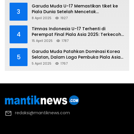
Garuda Muda U-17 Memastikan tiket ke
3
Piala Dunia Setelah Mencetak
Kemenangan Gemilang atas Yaman 4-1 di
8 April 2025
1927
Piala Asia 2025
Timnas Indonesia U-17 Terhenti di
4
Perempat Final Piala Asia 2025: Terkecoh
Korea Utara
15 April 2025
1787
Garuda Muda Patahkan Dominasi Korea
5
Selatan, Dalam Laga Pembuka Piala Asia
2025 U-17
5 April 2025
1767
redaksi@mantiknews.com