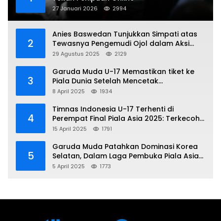
27 Januari 2026
2994
Anies Baswedan Tunjukkan Simpati atas
2
Tewasnya Pengemudi Ojol dalam Aksi
Demo
29 Agustus 2025
2129
Garuda Muda U-17 Memastikan tiket ke
3
Piala Dunia Setelah Mencetak
Kemenangan Gemilang atas Yaman 4-1 di
8 April 2025
1934
Piala Asia 2025
Timnas Indonesia U-17 Terhenti di
4
Perempat Final Piala Asia 2025: Terkecoh
Korea Utara
15 April 2025
1791
Garuda Muda Patahkan Dominasi Korea
5
Selatan, Dalam Laga Pembuka Piala Asia
2025 U-17
5 April 2025
1773