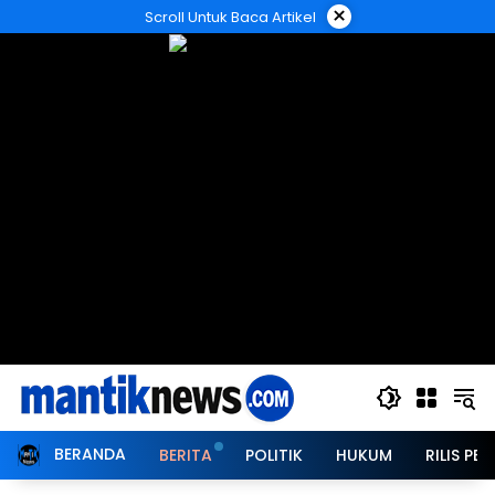
Langsung
×
Scroll Untuk Baca Artikel
ke
konten
BERANDA
BERITA
POLITIK
HUKUM
RILIS PER