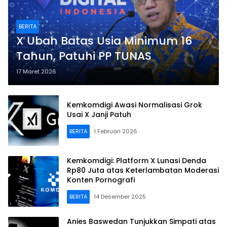
BERITA
X Ubah Batas Usia Minimum 16
Tahun, Patuhi PP TUNAS
17 Maret 2026
Kemkomdigi Awasi Normalisasi Grok
Usai X Janji Patuh
BERITA
1 Februari 2026
Kemkomdigi: Platform X Lunasi Denda
Rp80 Juta atas Keterlambatan Moderasi
Konten Pornografi
BERITA
14 Desember 2025
Anies Baswedan Tunjukkan Simpati atas