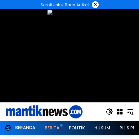
Langsung
×
Scroll Untuk Baca Artikel
ke
konten
BERANDA
BERITA
POLITIK
HUKUM
RILIS PER