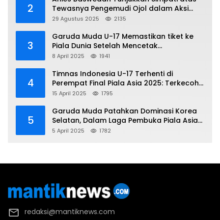
2
Tewasnya Pengemudi Ojol dalam Aksi
Demo
29 Agustus 2025
2135
Garuda Muda U-17 Memastikan tiket ke
3
Piala Dunia Setelah Mencetak
Kemenangan Gemilang atas Yaman 4-1 di
8 April 2025
1941
Piala Asia 2025
Timnas Indonesia U-17 Terhenti di
4
Perempat Final Piala Asia 2025: Terkecoh
Korea Utara
15 April 2025
1795
Garuda Muda Patahkan Dominasi Korea
5
Selatan, Dalam Laga Pembuka Piala Asia
2025 U-17
5 April 2025
1782
redaksi@mantiknews.com