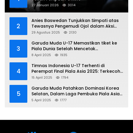
27 Januari 2026
3014
Anies Baswedan Tunjukkan Simpati atas
2
Tewasnya Pengemudi Ojol dalam Aksi
Demo
29 Agustus 2025
2130
Garuda Muda U-17 Memastikan tiket ke
3
Piala Dunia Setelah Mencetak
Kemenangan Gemilang atas Yaman 4-1 di
8 April 2025
1935
Piala Asia 2025
Timnas Indonesia U-17 Terhenti di
4
Perempat Final Piala Asia 2025: Terkecoh
Korea Utara
15 April 2025
1794
Garuda Muda Patahkan Dominasi Korea
5
Selatan, Dalam Laga Pembuka Piala Asia
2025 U-17
5 April 2025
1777