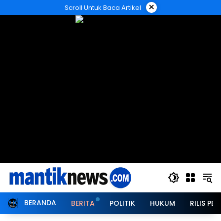
Langsung
×
Scroll Untuk Baca Artikel
ke
konten
BERANDA
BERITA
POLITIK
HUKUM
RILIS PER