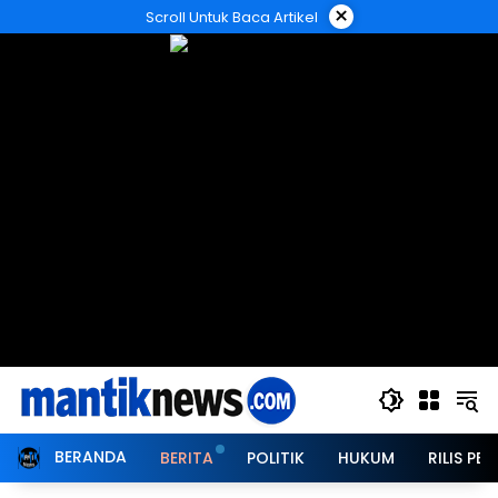
Langsung
×
Scroll Untuk Baca Artikel
ke
konten
BERANDA
BERITA
POLITIK
HUKUM
RILIS PER