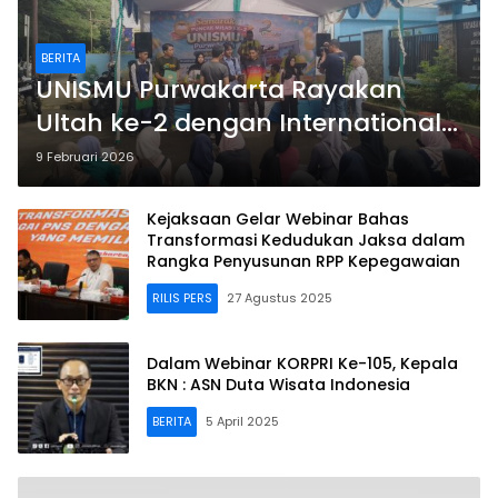
BERITA
UNISMU Purwakarta Rayakan
Ultah ke-2 dengan International
Webinar dan Program Strategis
9 Februari 2026
Kejaksaan Gelar Webinar Bahas
Transformasi Kedudukan Jaksa dalam
Rangka Penyusunan RPP Kepegawaian
RILIS PERS
27 Agustus 2025
Dalam Webinar KORPRI Ke-105, Kepala
BKN : ASN Duta Wisata Indonesia
BERITA
5 April 2025