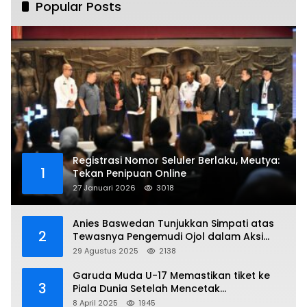
Popular Posts
Registrasi Nomor Seluler Berlaku, Meutya:
1
Tekan Penipuan Online
27 Januari 2026
3018
Anies Baswedan Tunjukkan Simpati atas
2
Tewasnya Pengemudi Ojol dalam Aksi
Demo
29 Agustus 2025
2138
Garuda Muda U-17 Memastikan tiket ke
3
Piala Dunia Setelah Mencetak
Kemenangan Gemilang atas Yaman 4-1 di
8 April 2025
1945