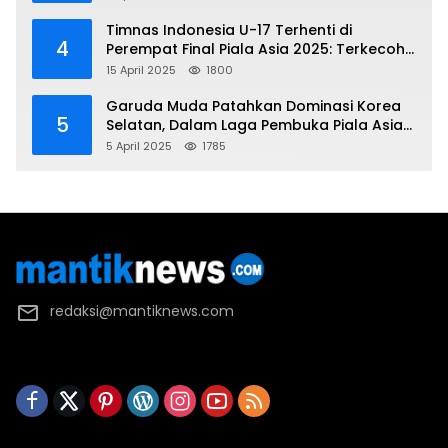
Piala Asia 2025
Timnas Indonesia U-17 Terhenti di
4
Perempat Final Piala Asia 2025: Terkecoh
Korea Utara
15 April 2025
1800
Garuda Muda Patahkan Dominasi Korea
5
Selatan, Dalam Laga Pembuka Piala Asia
2025 U-17
5 April 2025
1785
redaksi@mantiknews.com