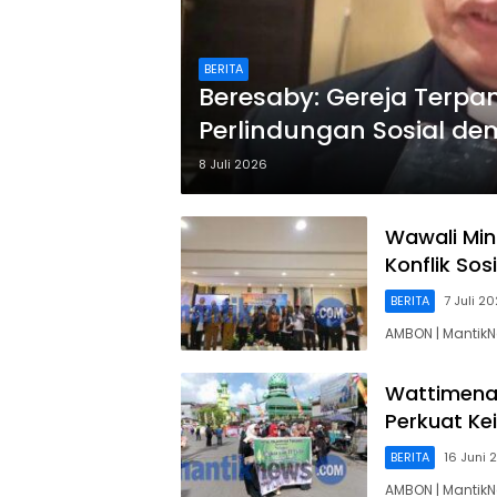
BERITA
Beresaby: Gereja Terpan
Perlindungan Sosial d
8 Juli 2026
Wawali Mi
Konflik Sosi
BERITA
7 Juli 2
AMBON | MantikN
Wattimena
Perkuat Ke
BERITA
16 Juni 
AMBON | Mantik