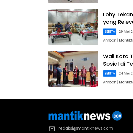
Lohy Tekan
yang Relev
BERITA
29 Mei 
Ambon | MantikN
Wali Kota 
Sosial di 
BERITA
24 Mei 
Ambon | Mantik
redaksi@mantiknews.com