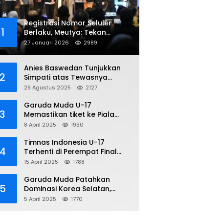
Registrasi Nomor Seluler
1
Berlaku, Meutya: Tekan
Penipuan Online
27 Januari 2026
2989
Anies Baswedan Tunjukkan
2
Simpati atas Tewasnya
Pengemudi Ojol dalam Aksi
29 Agustus 2025
2127
Demo
Garuda Muda U-17
3
Memastikan tiket ke Piala
Dunia Setelah Mencetak
8 April 2025
1930
Kemenangan Gemilang atas
Yaman 4-1 di Piala Asia 2025
Timnas Indonesia U-17
4
Terhenti di Perempat Final
Piala Asia 2025: Terkecoh
15 April 2025
1788
Korea Utara
Garuda Muda Patahkan
5
Dominasi Korea Selatan,
Dalam Laga Pembuka Piala
5 April 2025
1770
Asia 2025 U-17