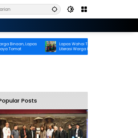
inaan, Lapas
Lapas Wahai Tumbuhkan Budaya
omat
Literasi Warga Binaan Melalui
Perpustakaan
Popular Posts