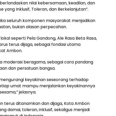
rlandaskan nilai kebersamaan, keadilan, dan
se yang Inklusif, Toleran, dan Berkelanjutan”.
, jika seluruh komponen masyarakat menjadikan
atan, bukan alasan perpecahan.
lokal seperti Pela Gandong, Ale Rasa Beta Rasa,
us terus dijaga, sebagai fondasi utama
kat Ambon.
a moderasi beragama, sebagai cara pandang
aan dan persatuan bangsa.
 mengurangi keyakinan seseorang terhadap
etiap umat mampu menjalankan keyakinannya
esama,” jelasnya.
araan terus ditanamkan dan dijaga, Kota Ambon
 damai, toleran, inklusif, sekaligus menjadi
majemuk di Indonesia.