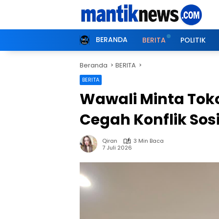
Langsung
ke
konten
BERANDA
BERITA
POLITIK
Beranda
BERITA
BERITA
Wawali Minta Tok
Cegah Konflik Sos
Qiran
3 Min Baca
7 Juli 2026