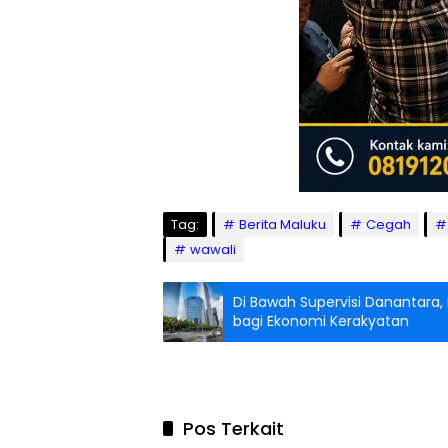
Tag:
Berita Maluku
Cegah
wawali
Di Bawah Supervisi Danantara, 
bagi Ekonomi Kerakyatan
Pos Terkait