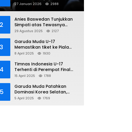
Penipuan Online
27 Januari 2026
2988
Anies Baswedan Tunjukkan
2
Simpati atas Tewasnya
Pengemudi Ojol dalam Aksi
29 Agustus 2025
2127
Demo
Garuda Muda U-17
3
Memastikan tiket ke Piala
Dunia Setelah Mencetak
8 April 2025
1930
Kemenangan Gemilang atas
Yaman 4-1 di Piala Asia 2025
Timnas Indonesia U-17
4
Terhenti di Perempat Final
Piala Asia 2025: Terkecoh
15 April 2025
1788
Korea Utara
Garuda Muda Patahkan
5
Dominasi Korea Selatan,
Dalam Laga Pembuka Piala
5 April 2025
1769
Asia 2025 U-17