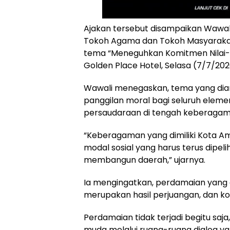
Ajakan tersebut disampaikan Wawa
Tokoh Agama dan Tokoh Masyaraka
tema “Meneguhkan Komitmen Nilai-n
Golden Place Hotel, Selasa (7/7/202
Wawali menegaskan, tema yang dian
panggilan moral bagi seluruh elem
persaudaraan di tengah keberagama
“Keberagaman yang dimiliki Kota A
modal sosial yang harus terus dipe
membangun daerah,” ujarnya.
Ia mengingatkan, perdamaian yang 
merupakan hasil perjuangan, dan k
Perdamaian tidak terjadi begitu saj
muda melalui ruang-ruang dialog ya