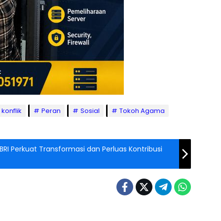
konflik
Peran
Sosial
Tokoh Agama
BRI Perkuat Transformasi dan Perluas Kontribusi