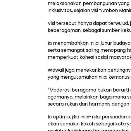
melaksanakan pembangunan yang be
inklusivitas, sejalan visi “Ambon Mani
Visi tersebut hanya dapat terwujud
keberagaman, sebagai sumber keku
Ia menambahkan, nilai luhur budaya 
serta semangat saling menopang har
memperkuat kohesi sosial masyara
Wawali juga menekankan pentingny
yang mengutamakan nilai kemanusi
“Moderasi beragama bukan berarti
agamanya, melainkan bagaimana s
secara rukun dan harmonis dengan s
Ia optimis, jika nilai-nilai persaud
akan semakin kokoh sebagai kota yang
miniatur kehidupan bermasyarakat 