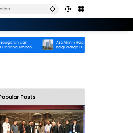
garan dan
Asti Alimin Hadirkan Akses Keuangan
Cabang Ambon
bagi Warga Pulau Kelang, BRI Dorong
Inklusi hingga Wilayah Kepulauan
Popular Posts