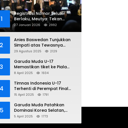
Registrasi Nomor Seluler
1
Berlaku, Meutya: Tekan
Penipuan Online
27 Januari 2026
2992
Anies Baswedan Tunjukkan
2
Simpati atas Tewasnya
Pengemudi Ojol dalam Aksi
29 Agustus 2025
2129
Demo
Garuda Muda U-17
3
Memastikan tiket ke Piala
Dunia Setelah Mencetak
8 April 2025
1934
Kemenangan Gemilang atas
Yaman 4-1 di Piala Asia 2025
Timnas Indonesia U-17
4
Terhenti di Perempat Final
Piala Asia 2025: Terkecoh
15 April 2025
1791
Korea Utara
Garuda Muda Patahkan
5
Dominasi Korea Selatan,
Dalam Laga Pembuka Piala
5 April 2025
1773
Asia 2025 U-17