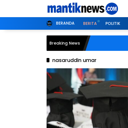
Langsung
ke
konten
BERANDA
BERITA
POLITIK
Breaking News
nasaruddin umar