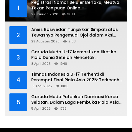
Registrasi Nomor Seluler Berlaku, Meutya:
1
Tekan Penipuan Online
27 Januari 2026
3018
Anies Baswedan Tunjukkan Simpati atas
2
Tewasnya Pengemudi Ojol dalam Aksi
Demo
29 Agustus 2025
2138
Garuda Muda U-17 Memastikan tiket ke
3
Piala Dunia Setelah Mencetak
Kemenangan Gemilang atas Yaman 4-1 di
8 April 2025
1946
Piala Asia 2025
Timnas Indonesia U-17 Terhenti di
4
Perempat Final Piala Asia 2025: Terkecoh
Korea Utara
15 April 2025
1800
Garuda Muda Patahkan Dominasi Korea
5
Selatan, Dalam Laga Pembuka Piala Asia
2025 U-17
5 April 2025
1785