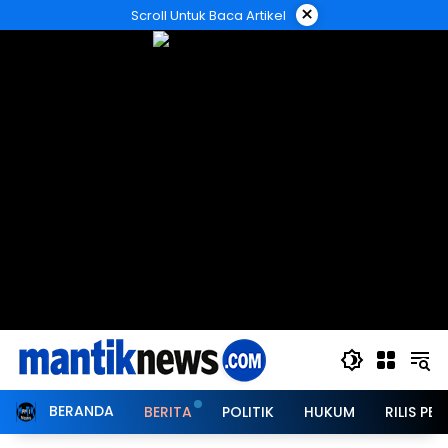
Langsung
×
Scroll Untuk Baca Artikel
ke
konten
BERANDA
BERITA
POLITIK
HUKUM
RILIS PER