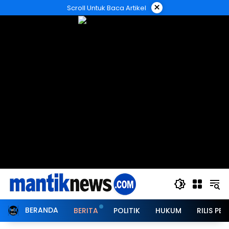
Langsung
×
Scroll Untuk Baca Artikel
ke
konten
BERANDA
BERITA
POLITIK
HUKUM
RILIS PER