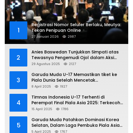
Registrasi Nomor Seluler Berlaku, Meutya:
1
Tekan Penipuan Online
27 Januari 2026
2987
Anies Baswedan Tunjukkan Simpati atas
2
Tewasnya Pengemudi Ojol dalam Aksi
Demo
29 Agustus 2025
2127
Garuda Muda U-17 Memastikan tiket ke
3
Piala Dunia Setelah Mencetak
Kemenangan Gemilang atas Yaman 4-1 di
8 April 2025
1927
Piala Asia 2025
Timnas Indonesia U-17 Terhenti di
4
Perempat Final Piala Asia 2025: Terkecoh
Korea Utara
15 April 2025
1786
Garuda Muda Patahkan Dominasi Korea
5
Selatan, Dalam Laga Pembuka Piala Asia
2025 U-17
5 April 2025
1767