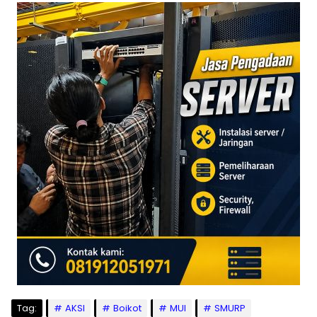
Tag:
AKSI
Boikot
MUI
SMURP