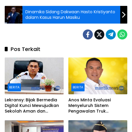
Dinamika Sidang Dakwaan Hasto Kristiyanto
dalam Kasus Harun Masiku
Pos Terkait
BERITA
BERITA
Lekransy: Bijak Bermedia
Anos Minta Evaluasi
Digital Kunci Mewujudkan
Menyeluruh Sistem
Sekolah Aman dan
Pengawalan Truk
Berprestasi
Kontainer di Ambon