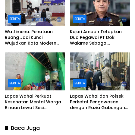
BERITA
BERITA
Wattimena: Penataan
Kejari Ambon Tetapkan
Ruang Jadi Kunci
Dua Pegawai PT Dok
Wujudkan Kota Modern
Waiame Sebagai
dan Berkelanjutan
Tersangka Korupsi
BERITA
BERITA
Lapas Wahai Perkuat
Lapas Wahai dan Polsek
Kesehatan Mental Warga
Perketat Pengawasan
Binaan Lewat Sesi
dengan Razia Gabungan
Psikoedukasi dan Dialog
Jelang HUT ke-81 RI
Terbuka
Baca Juga