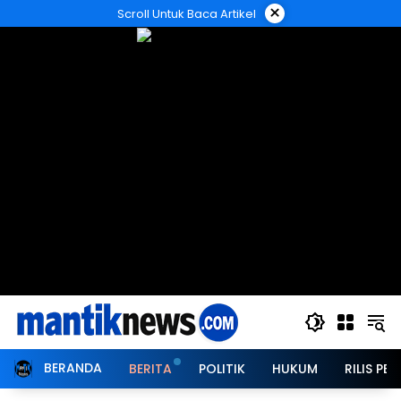
Langsung
×
Scroll Untuk Baca Artikel
ke
konten
BERANDA
BERITA
POLITIK
HUKUM
RILIS PER