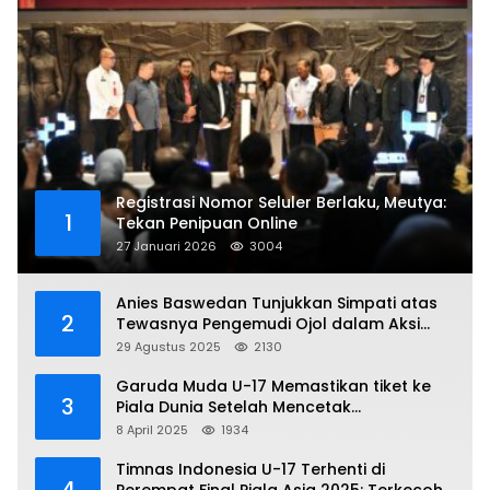
Registrasi Nomor Seluler Berlaku, Meutya:
1
Tekan Penipuan Online
27 Januari 2026
3004
Anies Baswedan Tunjukkan Simpati atas
2
Tewasnya Pengemudi Ojol dalam Aksi
Demo
29 Agustus 2025
2130
Garuda Muda U-17 Memastikan tiket ke
3
Piala Dunia Setelah Mencetak
Kemenangan Gemilang atas Yaman 4-1 di
8 April 2025
1934
Piala Asia 2025
Timnas Indonesia U-17 Terhenti di