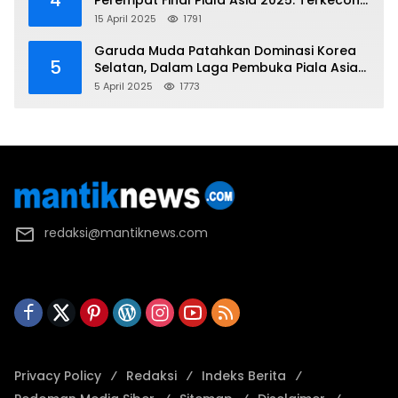
4
Perempat Final Piala Asia 2025: Terkecoh
Korea Utara
15 April 2025
1791
Garuda Muda Patahkan Dominasi Korea
5
Selatan, Dalam Laga Pembuka Piala Asia
2025 U-17
5 April 2025
1773
redaksi@mantiknews.com
Privacy Policy
Redaksi
Indeks Berita