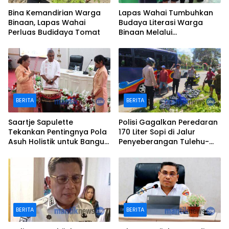
Bina Kemandirian Warga
Lapas Wahai Tumbuhkan
Binaan, Lapas Wahai
Budaya Literasi Warga
Perluas Budidaya Tomat
Binaan Melalui
Perpustakaan
BERITA
BERITA
Saartje Sapulette
Polisi Gagalkan Peredaran
Tekankan Pentingnya Pola
170 Liter Sopi di Jalur
Asuh Holistik untuk Bangun
Penyeberangan Tulehu-
Karakter Anak
Waipirit
BERITA
BERITA