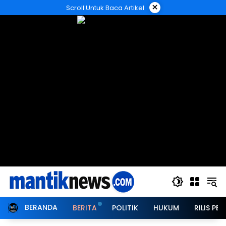
Langsung
×
Scroll Untuk Baca Artikel
ke
konten
BERANDA
BERITA
POLITIK
HUKUM
RILIS PER