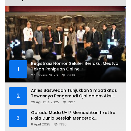
Registrasi Nomor Seluler Berlaku, Meutya:
1
Tekan Penipuan Online
27 Januari 2026
2989
Anies Baswedan Tunjukkan Simpati atas
2
Tewasnya Pengemudi Ojol dalam Aksi
Demo
29 Agustus 2025
2127
Garuda Muda U-17 Memastikan tiket ke
3
Piala Dunia Setelah Mencetak
Kemenangan Gemilang atas Yaman 4-1 di
8 April 2025
1930
Piala Asia 2025