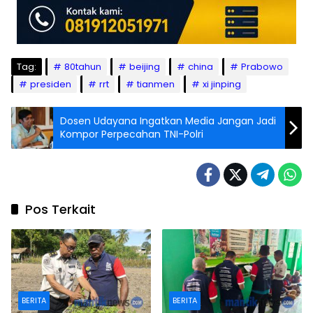
Tag:
80tahun
beijing
china
Prabowo
presiden
rrt
tianmen
xi jinping
Dosen Udayana Ingatkan Media Jangan Jadi
Kompor Perpecahan TNI-Polri
Pos Terkait
BERITA
BERITA