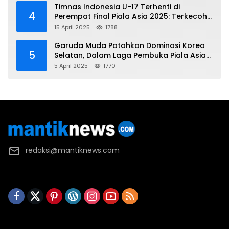
Timnas Indonesia U-17 Terhenti di
4
Perempat Final Piala Asia 2025: Terkecoh
Korea Utara
15 April 2025
1788
Garuda Muda Patahkan Dominasi Korea
5
Selatan, Dalam Laga Pembuka Piala Asia
2025 U-17
5 April 2025
1770
redaksi@mantiknews.com