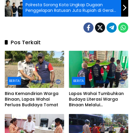
Polresta Sorong Kota Ungkap Dugaan
Penggelapan Ratusan Juta Rupiah di Gerai
Ponsel
Pos Terkait
BERITA
BERITA
Bina Kemandirian Warga
Lapas Wahai Tumbuhkan
Binaan, Lapas Wahai
Budaya Literasi Warga
Perluas Budidaya Tomat
Binaan Melalui
Perpustakaan