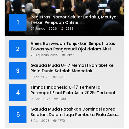
Registrasi Nomor Seluler Berlaku, Meutya:
1
Tekan Penipuan Online
27 Januari 2026
2988
Anies Baswedan Tunjukkan Simpati atas
2
Tewasnya Pengemudi Ojol dalam Aksi
Demo
29 Agustus 2025
2127
Garuda Muda U-17 Memastikan tiket ke
3
Piala Dunia Setelah Mencetak
Kemenangan Gemilang atas Yaman 4-1 di
8 April 2025
1930
Piala Asia 2025
Timnas Indonesia U-17 Terhenti di
4
Perempat Final Piala Asia 2025: Terkecoh
Korea Utara
15 April 2025
1788
Garuda Muda Patahkan Dominasi Korea
5
Selatan, Dalam Laga Pembuka Piala Asia
2025 U-17
5 April 2025
1770