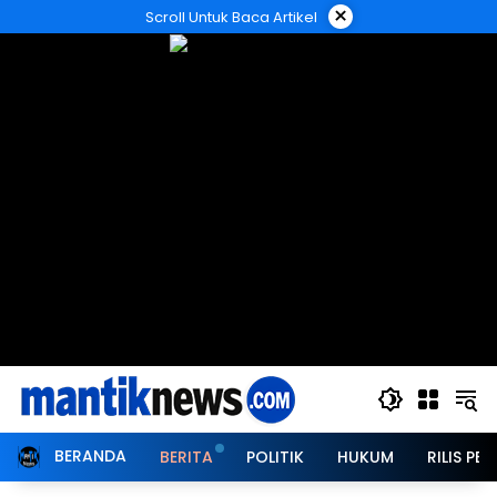
Langsung
×
Scroll Untuk Baca Artikel
ke
konten
BERANDA
BERITA
POLITIK
HUKUM
RILIS PER