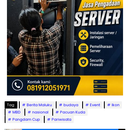
Tag:
Berita Maluku
budaya
Event
Ikon
MBD
nasional
Pacuan Kuda
Pangdam Cup
Pariwisata