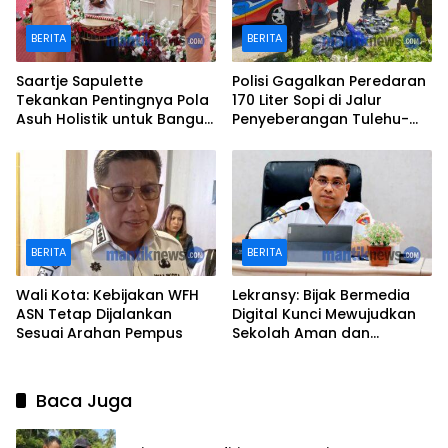
BERITA
BERITA
Saartje Sapulette
Polisi Gagalkan Peredaran
Tekankan Pentingnya Pola
170 Liter Sopi di Jalur
Asuh Holistik untuk Bangun
Penyeberangan Tulehu-
Karakter Anak
Waipirit
BERITA
BERITA
Wali Kota: Kebijakan WFH
Lekransy: Bijak Bermedia
ASN Tetap Dijalankan
Digital Kunci Mewujudkan
Sesuai Arahan Pempus
Sekolah Aman dan
Berprestasi
Baca Juga