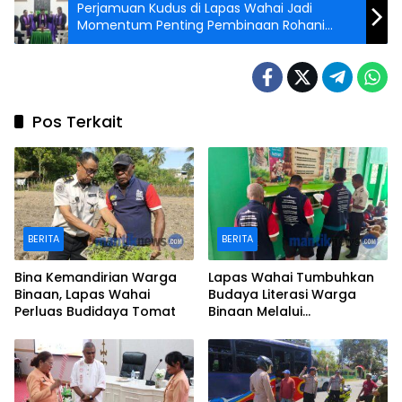
Perjamuan Kudus di Lapas Wahai Jadi
Momentum Penting Pembinaan Rohani
Warga Binaan
Pos Terkait
BERITA
BERITA
Bina Kemandirian Warga
Lapas Wahai Tumbuhkan
Binaan, Lapas Wahai
Budaya Literasi Warga
Perluas Budidaya Tomat
Binaan Melalui
Perpustakaan