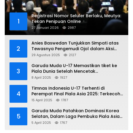
Registrasi Nomor Seluler Berlaku, Meutya:
1
Tekan Penipuan Online
27 Januari 2026
2987
Anies Baswedan Tunjukkan Simpati atas
2
Tewasnya Pengemudi Ojol dalam Aksi
Demo
29 Agustus 2025
2127
Garuda Muda U-17 Memastikan tiket ke
3
Piala Dunia Setelah Mencetak
Kemenangan Gemilang atas Yaman 4-1 di
8 April 2025
1927
Piala Asia 2025
Timnas Indonesia U-17 Terhenti di
4
Perempat Final Piala Asia 2025: Terkecoh
Korea Utara
15 April 2025
1787
Garuda Muda Patahkan Dominasi Korea
5
Selatan, Dalam Laga Pembuka Piala Asia
2025 U-17
5 April 2025
1767