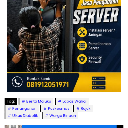
Tag:
Berita Maluku
Lapas Wahai
Penanganan
Puskesmas
Rujuk
Ulkus Diabetik
Warga Binaan