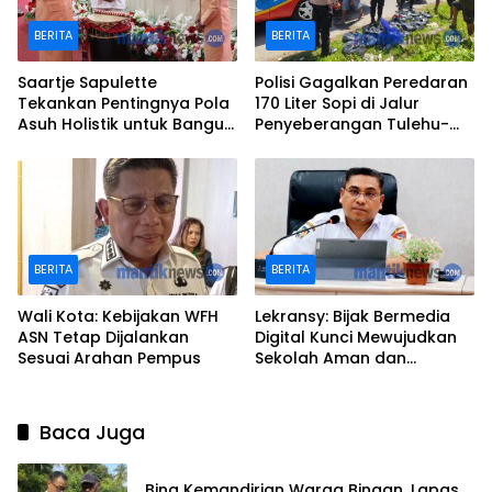
BERITA
BERITA
Saartje Sapulette
Polisi Gagalkan Peredaran
Tekankan Pentingnya Pola
170 Liter Sopi di Jalur
Asuh Holistik untuk Bangun
Penyeberangan Tulehu-
Karakter Anak
Waipirit
BERITA
BERITA
Wali Kota: Kebijakan WFH
Lekransy: Bijak Bermedia
ASN Tetap Dijalankan
Digital Kunci Mewujudkan
Sesuai Arahan Pempus
Sekolah Aman dan
Berprestasi
Baca Juga
Bina Kemandirian Warga Binaan, Lapas