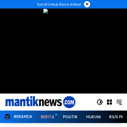
Langsung
×
Scroll Untuk Baca Artikel
ke
konten
BERANDA
BERITA
POLITIK
HUKUM
RILIS PER