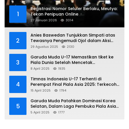
Registrasi Nomor Seluler Berlaku, Meutya:
1
Tekan Penipuan Online
27 Januari 2026
3014
Anies Baswedan Tunjukkan Simpati atas
2
Tewasnya Pengemudi Ojol dalam Aksi
Demo
29 Agustus 2025
2130
Garuda Muda U-17 Memastikan tiket ke
3
Piala Dunia Setelah Mencetak
Kemenangan Gemilang atas Yaman 4-1 di
8 April 2025
1935
Piala Asia 2025
Timnas Indonesia U-17 Terhenti di
4
Perempat Final Piala Asia 2025: Terkecoh
Korea Utara
15 April 2025
1794
Garuda Muda Patahkan Dominasi Korea
5
Selatan, Dalam Laga Pembuka Piala Asia
2025 U-17
5 April 2025
1777