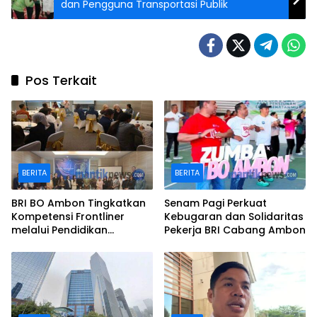
dan Pengguna Transportasi Publik
Pos Terkait
BERITA
BERITA
BRI BO Ambon Tingkatkan
Senam Pagi Perkuat
Kompetensi Frontliner
Kebugaran dan Solidaritas
melalui Pendidikan
Pekerja BRI Cabang Ambon
Performing CS dan Teller