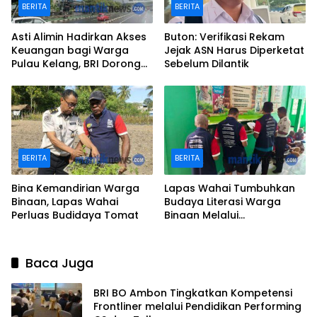
BERITA
BERITA
Asti Alimin Hadirkan Akses
Buton: Verifikasi Rekam
Keuangan bagi Warga
Jejak ASN Harus Diperketat
Pulau Kelang, BRI Dorong
Sebelum Dilantik
Inklusi hingga Wilayah
Kepulauan
BERITA
BERITA
Bina Kemandirian Warga
Lapas Wahai Tumbuhkan
Binaan, Lapas Wahai
Budaya Literasi Warga
Perluas Budidaya Tomat
Binaan Melalui
Perpustakaan
Baca Juga
BRI BO Ambon Tingkatkan Kompetensi
Frontliner melalui Pendidikan Performing