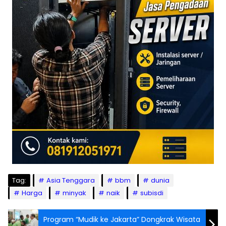
Tag:
Asia Tenggara
bbm
dunia
Harga
minyak
naik
subisdi
Program “Mudik ke Jakarta” Dongkrak Wisata