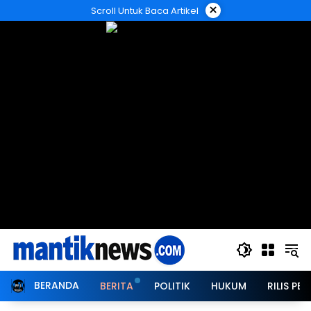
Langsung
×
Scroll Untuk Baca Artikel
ke
konten
BERANDA
BERITA
POLITIK
HUKUM
RILIS PER