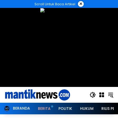
Langsung
×
Scroll Untuk Baca Artikel
ke
konten
BERANDA
BERITA
POLITIK
HUKUM
RILIS PER