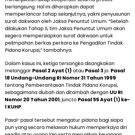
berlangsung. Hal ini diharapkan dapat
memperlancar tahap selanjutnya, yakni penyusunan
surat dakwaan oleh Jaksa Penuntut Umum. “Setelah
dilakukan Tahap II, tim Jaksa Penuntut Umum akan
segera mempersiapkan surat dakwaan untuk
pelimpahan berkas perkara ke Pengadilan Tindak
Pidana Korupsi,” tambahnya.
Dalam kasus ini, ketiga tersangka disangkakan
melanggar
Pasal 2 Ayat (1)
atau
Pasal 3
jo.
Pasal
18 Undang-Undang RI Nomor 31 Tahun 1999
tentang Pemberantasan Tindak Pidana Korupsi,
sebagaimana diubah dan ditambah dengan
UU RI
Nomor 20 Tahun 2001
, juncto
Pasal 55 Ayat (1) ke-
1 KUHP
.
Pasal-pasal tersebut mengatur pidana bagi siapa
pun yang secara melawan hukum memperkaya diri
sendiri atau orang lain serta merugikan keuangan