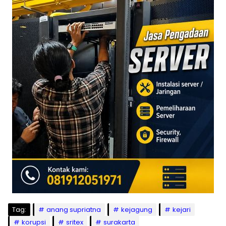
Tag:
anang supriatna
kejagung
kejari
korupsi
sritex
surakarta