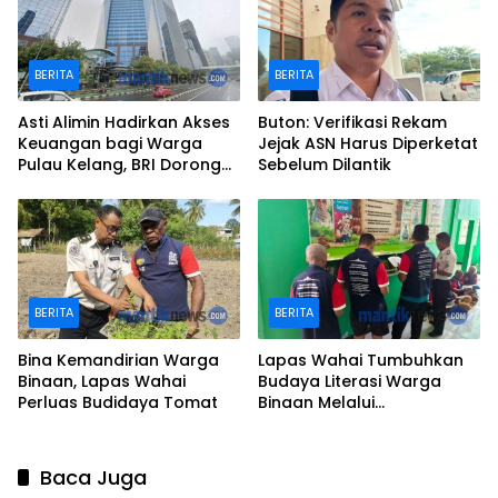
BERITA
BERITA
Asti Alimin Hadirkan Akses
Buton: Verifikasi Rekam
Keuangan bagi Warga
Jejak ASN Harus Diperketat
Pulau Kelang, BRI Dorong
Sebelum Dilantik
Inklusi hingga Wilayah
Kepulauan
BERITA
BERITA
Bina Kemandirian Warga
Lapas Wahai Tumbuhkan
Binaan, Lapas Wahai
Budaya Literasi Warga
Perluas Budidaya Tomat
Binaan Melalui
Perpustakaan
Baca Juga