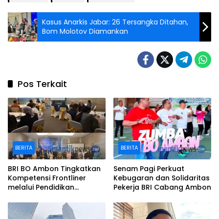
Kasus Anarkis Jabar: 26 Tersangka Ditahan,
Bom Molotov Diamankan
Pos Terkait
BERITA
BERITA
BRI BO Ambon Tingkatkan
Senam Pagi Perkuat
Kompetensi Frontliner
Kebugaran dan Solidaritas
melalui Pendidikan
Pekerja BRI Cabang Ambon
Performing CS dan Teller