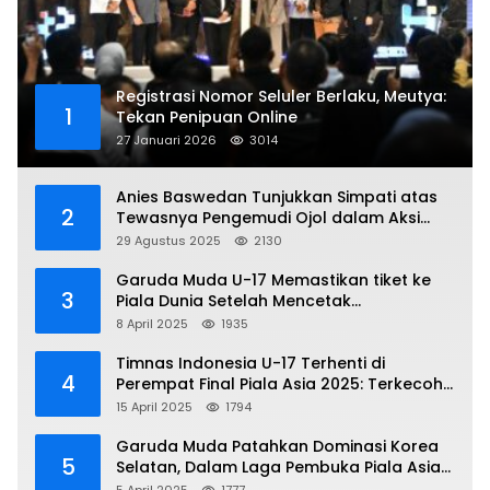
Registrasi Nomor Seluler Berlaku, Meutya:
1
Tekan Penipuan Online
27 Januari 2026
3014
Anies Baswedan Tunjukkan Simpati atas
2
Tewasnya Pengemudi Ojol dalam Aksi
Demo
29 Agustus 2025
2130
Garuda Muda U-17 Memastikan tiket ke
3
Piala Dunia Setelah Mencetak
Kemenangan Gemilang atas Yaman 4-1 di
8 April 2025
1935
Piala Asia 2025
Timnas Indonesia U-17 Terhenti di
4
Perempat Final Piala Asia 2025: Terkecoh
Korea Utara
15 April 2025
1794
Garuda Muda Patahkan Dominasi Korea
5
Selatan, Dalam Laga Pembuka Piala Asia
2025 U-17