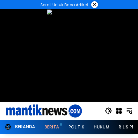
Langsung
×
Scroll Untuk Baca Artikel
ke
konten
BERANDA
BERITA
POLITIK
HUKUM
RILIS PER