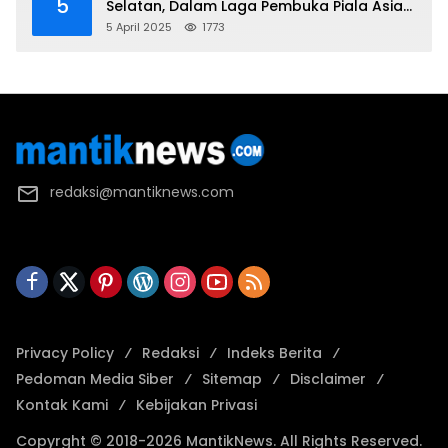
5
Selatan, Dalam Laga Pembuka Piala Asia
2025 U-17
5 April 2025
1773
redaksi@mantiknews.com
Privacy Policy
Redaksi
Indeks Berita
Pedoman Media Siber
Sitemap
Disclaimer
Kontak Kami
Kebijakan Privasi
Copyrght © 2018-2026 MantikNews. All Rights Reserved.