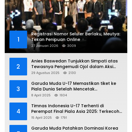
Registrasi Nomor Seluler Berlaku, Meutya:
1
Tekan Penipuan Online
27 Januari 2026
3009
Anies Baswedan Tunjukkan Simpati atas
2
Tewasnya Pengemudi Ojol dalam Aksi
Demo
29 Agustus 2025
2130
Garuda Muda U-17 Memastikan tiket ke
3
Piala Dunia Setelah Mencetak
Kemenangan Gemilang atas Yaman 4-1 di
8 April 2025
1934
Piala Asia 2025
Timnas Indonesia U-17 Terhenti di
4
Perempat Final Piala Asia 2025: Terkecoh
Korea Utara
15 April 2025
1791
Garuda Muda Patahkan Dominasi Korea