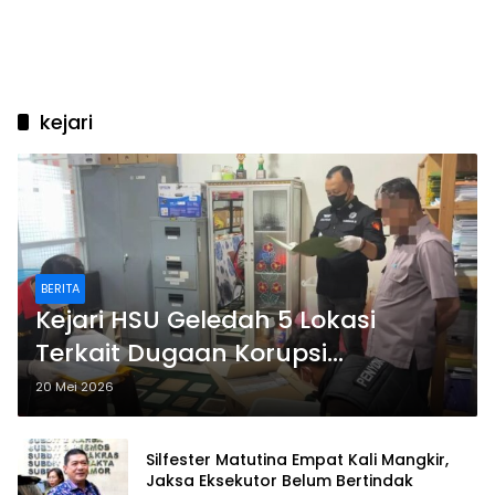
kejari
BERITA
Kejari HSU Geledah 5 Lokasi
Terkait Dugaan Korupsi
Pengadaan Masker Covid-19
20 Mei 2026
Silfester Matutina Empat Kali Mangkir,
Jaksa Eksekutor Belum Bertindak