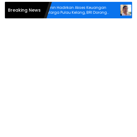
Asti Alimin Hadirkan Akses Keuangan
Buton: 
Breaking News
bagi Warga Pulau Kelang, BRI Dorong
Diperke
Inklusi hingga Wilayah Kepulauan