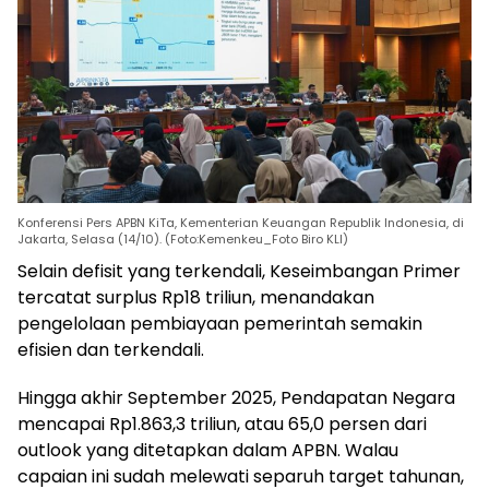
Konferensi Pers APBN KiTa, Kementerian Keuangan Republik Indonesia, di
Jakarta, Selasa (14/10). (Foto:Kemenkeu_Foto Biro KLI)
Selain defisit yang terkendali, Keseimbangan Primer
tercatat surplus Rp18 triliun, menandakan
pengelolaan pembiayaan pemerintah semakin
efisien dan terkendali.
Hingga akhir September 2025, Pendapatan Negara
mencapai Rp1.863,3 triliun, atau 65,0 persen dari
outlook yang ditetapkan dalam APBN. Walau
capaian ini sudah melewati separuh target tahunan,