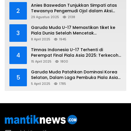
Anies Baswedan Tunjukkan Simpati atas
2
Tewasnya Pengemudi Ojol dalam Aksi
Demo
29 Agustus 2025
2138
Garuda Muda U-17 Memastikan tiket ke
3
Piala Dunia Setelah Mencetak
Kemenangan Gemilang atas Yaman 4-1 di
8 April 2025
1945
Piala Asia 2025
Timnas Indonesia U-17 Terhenti di
4
Perempat Final Piala Asia 2025: Terkecoh
Korea Utara
15 April 2025
1800
Garuda Muda Patahkan Dominasi Korea
5
Selatan, Dalam Laga Pembuka Piala Asia
2025 U-17
5 April 2025
1785