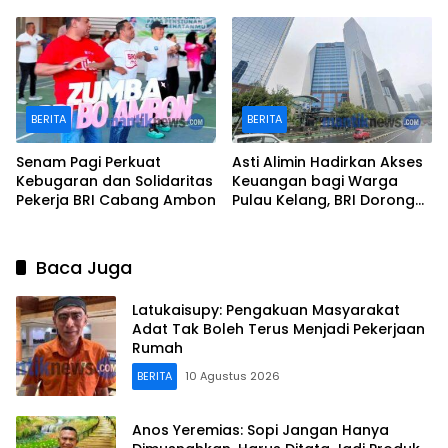
kepada Keluarga
Performing CS dan Teller
Karyawan
BERITA
BERITA
Senam Pagi Perkuat
Asti Alimin Hadirkan Akses
Kebugaran dan Solidaritas
Keuangan bagi Warga
Pekerja BRI Cabang Ambon
Pulau Kelang, BRI Dorong
Inklusi hingga Wilayah
Kepulauan
Baca Juga
Latukaisupy: Pengakuan Masyarakat
Adat Tak Boleh Terus Menjadi Pekerjaan
Rumah
BERITA
10 Agustus 2026
Anos Yeremias: Sopi Jangan Hanya