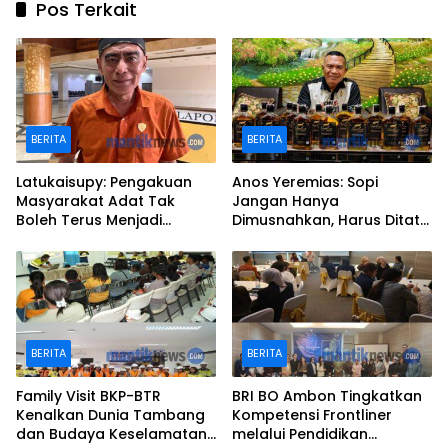
Pos Terkait
BERITA
BERITA
Latukaisupy: Pengakuan
Anos Yeremias: Sopi
Masyarakat Adat Tak
Jangan Hanya
Boleh Terus Menjadi
Dimusnahkan, Harus Ditata
Pekerjaan Rumah
Jadi Produk Legal
BERITA
BERITA
Family Visit BKP-BTR
BRI BO Ambon Tingkatkan
Kenalkan Dunia Tambang
Kompetensi Frontliner
dan Budaya Keselamatan
melalui Pendidikan