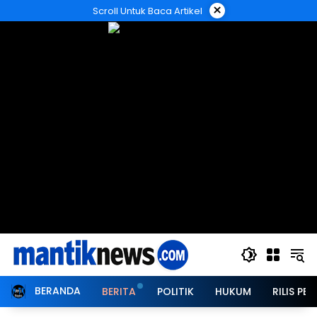
Langsung
×
Scroll Untuk Baca Artikel
ke
konten
BERANDA
BERITA
POLITIK
HUKUM
RILIS PER