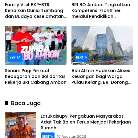
Family Visit BKP-BTR
BRI BO Ambon Tingkatkan
Kenalkan Dunia Tambang
Kompetensi Frontliner
dan Budaya Keselamatan
melalui Pendidikan
kepada Keluarga
Performing CS dan Teller
Karyawan
BERITA
BERITA
Senam Pagi Perkuat
Asti Alimin Hadirkan Akses
Kebugaran dan Solidaritas
Keuangan bagi Warga
Pekerja BRI Cabang Ambon
Pulau Kelang, BRI Dorong
Inklusi hingga Wilayah
Kepulauan
Baca Juga
Latukaisupy: Pengakuan Masyarakat
Adat Tak Boleh Terus Menjadi Pekerjaan
Rumah
BERITA
10 Agustus 2026