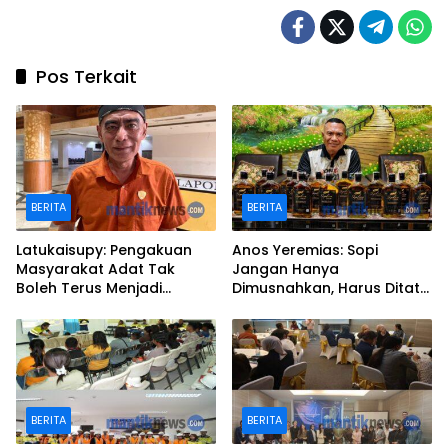
Pos Terkait
BERITA
BERITA
Latukaisupy: Pengakuan
Anos Yeremias: Sopi
Masyarakat Adat Tak
Jangan Hanya
Boleh Terus Menjadi
Dimusnahkan, Harus Ditata
Pekerjaan Rumah
Jadi Produk Legal
BERITA
BERITA