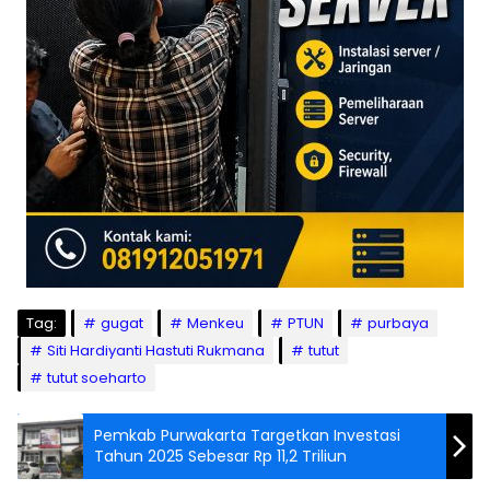
Tag:
gugat
Menkeu
PTUN
purbaya
Siti Hardiyanti Hastuti Rukmana
tutut
tutut soeharto
Pemkab Purwakarta Targetkan Investasi
Tahun 2025 Sebesar Rp 11,2 Triliun