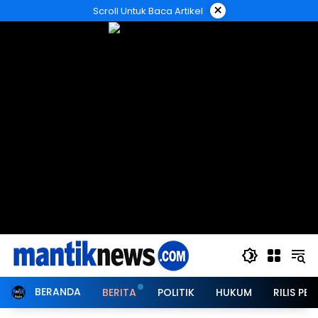
Langsung
×
Scroll Untuk Baca Artikel
ke
konten
BERANDA
BERITA
POLITIK
HUKUM
RILIS PER