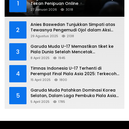
1
Tekan Penipuan Online
27 Januari 2026
3018
Anies Baswedan Tunjukkan Simpati atas
2
Tewasnya Pengemudi Ojol dalam Aksi
Demo
29 Agustus 2025
2138
Garuda Muda U-17 Memastikan tiket ke
3
Piala Dunia Setelah Mencetak
Kemenangan Gemilang atas Yaman 4-1 di
8 April 2025
1945
Piala Asia 2025
Timnas Indonesia U-17 Terhenti di
4
Perempat Final Piala Asia 2025: Terkecoh
Korea Utara
15 April 2025
1800
Garuda Muda Patahkan Dominasi Korea
5
Selatan, Dalam Laga Pembuka Piala Asia
2025 U-17
5 April 2025
1785