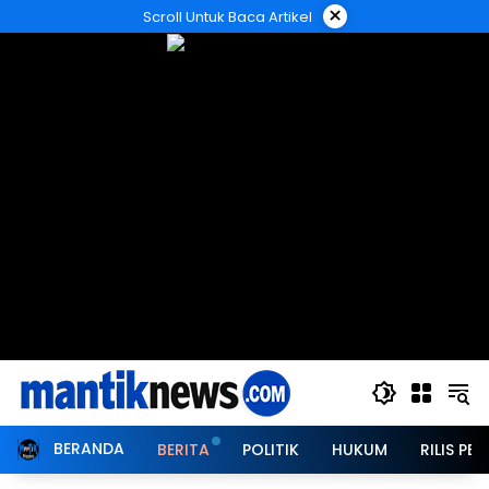
Langsung
×
Scroll Untuk Baca Artikel
ke
konten
BERANDA
BERITA
POLITIK
HUKUM
RILIS PER