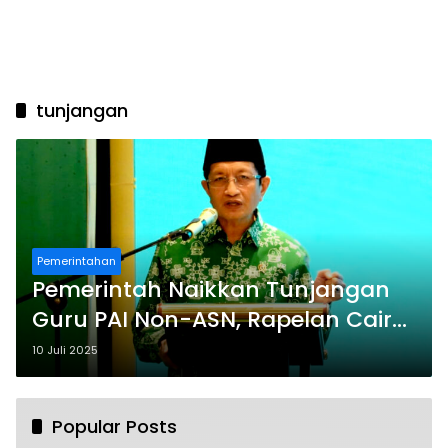
tunjangan
Pemerintahan
Pemerintah Naikkan Tunjangan
Guru PAI Non-ASN, Rapelan Cair
Mulai Awal Tahun
10 Juli 2025
Popular Posts