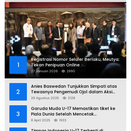
Registrasi Nomor Seluler Berlaku, Meutya:
1
Tekan Penipuan Online
27 Januari 2026
2990
Anies Baswedan Tunjukkan Simpati atas
2
Tewasnya Pengemudi Ojol dalam Aksi
Demo
29 Agustus 2025
2128
Garuda Muda U-17 Memastikan tiket ke
3
Piala Dunia Setelah Mencetak
Kemenangan Gemilang atas Yaman 4-1 di
8 April 2025
1933
Piala Asia 2025
Timnas Indonesia U-17 Terhenti di