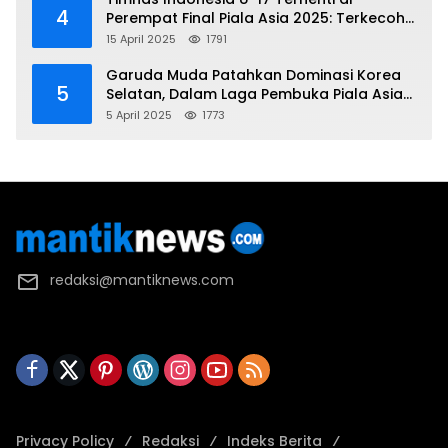
4
Perempat Final Piala Asia 2025: Terkecoh
Korea Utara
15 April 2025
1791
Garuda Muda Patahkan Dominasi Korea
5
Selatan, Dalam Laga Pembuka Piala Asia
2025 U-17
5 April 2025
1773
redaksi@mantiknews.com
Privacy Policy
Redaksi
Indeks Berita