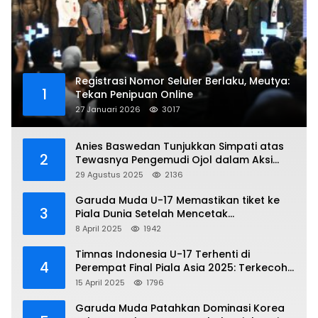
Registrasi Nomor Seluler Berlaku, Meutya:
1
Tekan Penipuan Online
27 Januari 2026
3017
Anies Baswedan Tunjukkan Simpati atas
2
Tewasnya Pengemudi Ojol dalam Aksi
Demo
29 Agustus 2025
2136
Garuda Muda U-17 Memastikan tiket ke
3
Piala Dunia Setelah Mencetak
Kemenangan Gemilang atas Yaman 4-1 di
8 April 2025
1942
Piala Asia 2025
Timnas Indonesia U-17 Terhenti di
4
Perempat Final Piala Asia 2025: Terkecoh
Korea Utara
15 April 2025
1796
Garuda Muda Patahkan Dominasi Korea