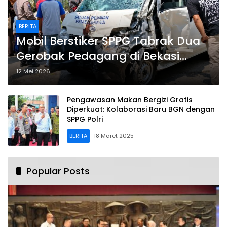
BERITA
Mobil Berstiker SPPG Tabrak Dua
Gerobak Pedagang di Bekasi
Timur Korban Luka Berat
12 Mei 2026
Pengawasan Makan Bergizi Gratis
Diperkuat: Kolaborasi Baru BGN dengan
SPPG Polri
BERITA
18 Maret 2025
Popular Posts