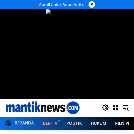
Langsung
×
Scroll Untuk Baca Artikel
ke
konten
BERANDA
BERITA
POLITIK
HUKUM
RILIS PER