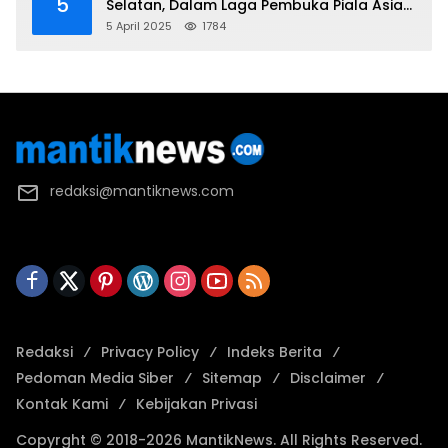
5
Selatan, Dalam Laga Pembuka Piala Asia
2025 U-17
5 April 2025
1784
redaksi@mantiknews.com
Redaksi
Privacy Policy
Indeks Berita
Pedoman Media Siber
Sitemap
Disclaimer
Kontak Kami
Kebijakan Privasi
Copyrght © 2018-2026 MantikNews. All Rights Reserved.