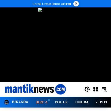
Langsung
×
Scroll Untuk Baca Artikel
ke
konten
BERANDA
BERITA
POLITIK
HUKUM
RILIS PER