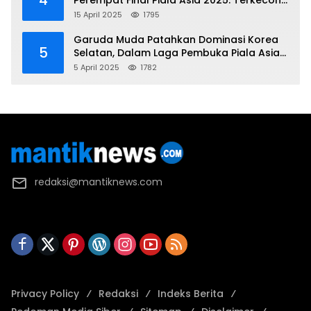
4
Perempat Final Piala Asia 2025: Terkecoh
Korea Utara
15 April 2025
1795
Garuda Muda Patahkan Dominasi Korea
5
Selatan, Dalam Laga Pembuka Piala Asia
2025 U-17
5 April 2025
1782
redaksi@mantiknews.com
Privacy Policy
Redaksi
Indeks Berita