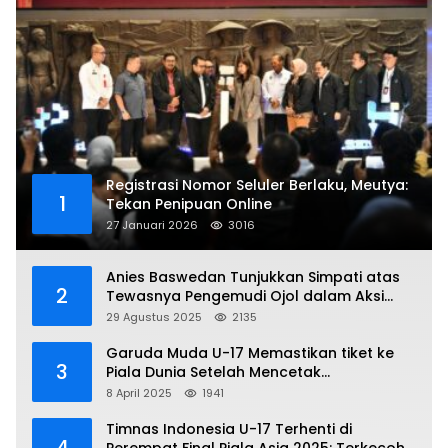
Registrasi Nomor Seluler Berlaku, Meutya:
1
Tekan Penipuan Online
27 Januari 2026
3016
Anies Baswedan Tunjukkan Simpati atas
2
Tewasnya Pengemudi Ojol dalam Aksi
Demo
29 Agustus 2025
2135
Garuda Muda U-17 Memastikan tiket ke
3
Piala Dunia Setelah Mencetak
Kemenangan Gemilang atas Yaman 4-1 di
8 April 2025
1941
Piala Asia 2025
Timnas Indonesia U-17 Terhenti di