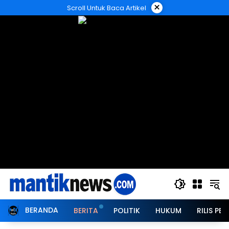
Langsung
×
Scroll Untuk Baca Artikel
ke
konten
BERANDA
BERITA
POLITIK
HUKUM
RILIS PER