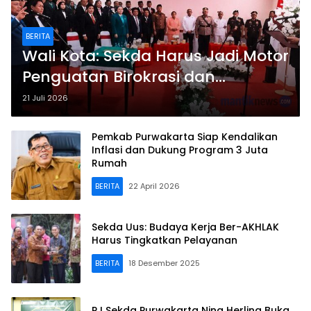
BERITA
Wali Kota: Sekda Harus Jadi Motor
Penguatan Birokrasi dan
Percepatan Program Prioritas
21 Juli 2026
Pemkab Purwakarta Siap Kendalikan
Inflasi dan Dukung Program 3 Juta
Rumah
BERITA
22 April 2026
Sekda Uus: Budaya Kerja Ber-AKHLAK
Harus Tingkatkan Pelayanan
BERITA
18 Desember 2025
PJ Sekda Purwakarta Nina Herlina Buka