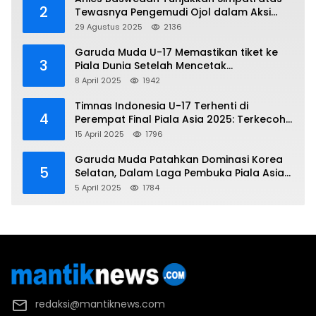
2
Tewasnya Pengemudi Ojol dalam Aksi
Demo
29 Agustus 2025
2136
Garuda Muda U-17 Memastikan tiket ke
3
Piala Dunia Setelah Mencetak
Kemenangan Gemilang atas Yaman 4-1 di
8 April 2025
1942
Piala Asia 2025
Timnas Indonesia U-17 Terhenti di
4
Perempat Final Piala Asia 2025: Terkecoh
Korea Utara
15 April 2025
1796
Garuda Muda Patahkan Dominasi Korea
5
Selatan, Dalam Laga Pembuka Piala Asia
2025 U-17
5 April 2025
1784
redaksi@mantiknews.com