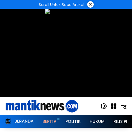
Langsung
×
Scroll Untuk Baca Artikel
ke
konten
BERANDA
BERITA
POLITIK
HUKUM
RILIS PER