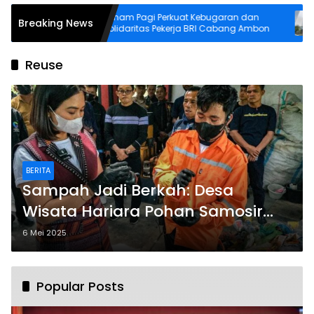
ensi
Senam Pagi Perkuat Kebugaran dan
As
Breaking News
orming
Solidaritas Pekerja BRI Cabang Ambon
ba
In
Reuse
BERITA
Sampah Jadi Berkah: Desa
Wisata Hariara Pohan Samosir
Jadi Teladan Pariwisata
6 Mei 2025
Berkelanjutan
Popular Posts