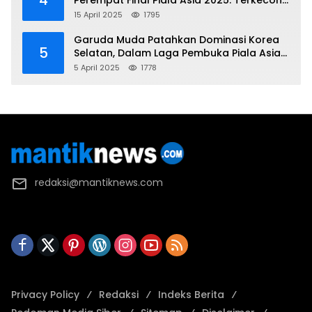
4
Perempat Final Piala Asia 2025: Terkecoh
Korea Utara
15 April 2025
1795
Garuda Muda Patahkan Dominasi Korea
5
Selatan, Dalam Laga Pembuka Piala Asia
2025 U-17
5 April 2025
1778
redaksi@mantiknews.com
Privacy Policy
Redaksi
Indeks Berita