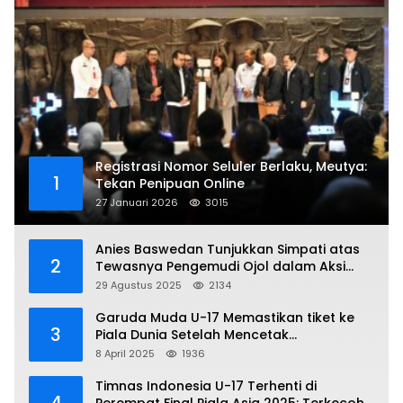
Registrasi Nomor Seluler Berlaku, Meutya:
1
Tekan Penipuan Online
27 Januari 2026
3015
Anies Baswedan Tunjukkan Simpati atas
2
Tewasnya Pengemudi Ojol dalam Aksi
Demo
29 Agustus 2025
2134
Garuda Muda U-17 Memastikan tiket ke
3
Piala Dunia Setelah Mencetak
Kemenangan Gemilang atas Yaman 4-1 di
8 April 2025
1936
Piala Asia 2025
Timnas Indonesia U-17 Terhenti di